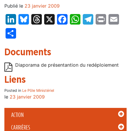
Publié le
23 janvier 2009
LinkedIn
Bluesky
Threads
X
Facebook
WhatsApp
Telegram
Print
Email
Partager
Documents
Diaporama de présentantion du redéploiement
Liens
Posted in
Le Pôle Ministériel
le
23 janvier 2009
ACTION
CARRIÈRES