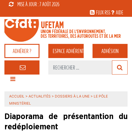
MISE À JOUR : 7 AOÛT 2026
FLUX RSS
AIDE
ADHÉRER ?
ESPACE
ADHÉRENT
ADHÉSION
ACCUEIL
>
ACTUALITÉS
>
DOSSIERS À LA UNE
>
LE PÔLE
MINISTÉRIEL
Diaporama de présentantion du
redéploiement