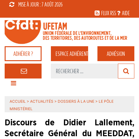
MISE À JOUR : 7 AOÛT 2026
FLUX RSS
AIDE
ADHÉRER ?
ESPACE
ADHÉRENT
ADHÉSION
ACCUEIL
>
ACTUALITÉS
>
DOSSIERS À LA UNE
>
LE PÔLE
MINISTÉRIEL
Discours de Didier Lallement,
Secrétaire Général du MEEDDAT,