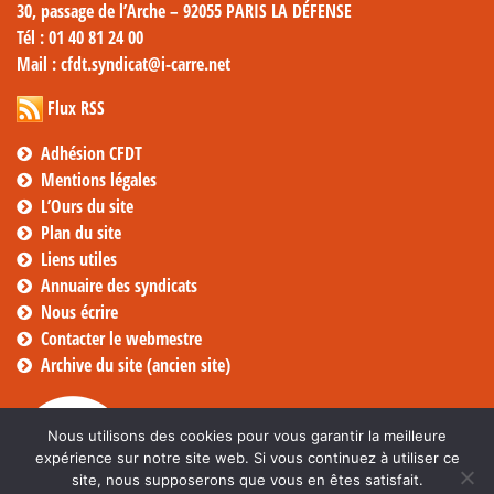
30, passage de l’Arche – 92055 PARIS LA DÉFENSE
Tél
: 01 40 81 24 00
Mail
: cfdt.syndicat@i-carre.net
Flux RSS
Adhésion CFDT
Mentions légales
L’Ours du site
Plan du site
Liens utiles
Annuaire des syndicats
Nous écrire
Contacter le webmestre
Archive du site (ancien site)
Nous utilisons des cookies pour vous garantir la meilleure
expérience sur notre site web. Si vous continuez à utiliser ce
site, nous supposerons que vous en êtes satisfait.