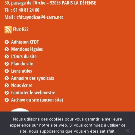
30, passage de l’Arche – 92055 PARIS LA DÉFENSE
Tél
: 01 40 81 24 00
Mail
: cfdt.syndicat@i-carre.net
Flux RSS
Adhésion CFDT
Mentions légales
L’Ours du site
Plan du site
Liens utiles
Annuaire des syndicats
Nous écrire
Contacter le webmestre
Archive du site (ancien site)
Nous utilisons des cookies pour vous garantir la meilleure
expérience sur notre site web. Si vous continuez à utiliser ce
site, nous supposerons que vous en êtes satisfait.