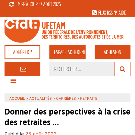
MISE À JOUR : 7 AOÛT 2026
FLUX RSS
AIDE
ADHÉRER ?
ESPACE
ADHÉRENT
ADHÉSION
ACCUEIL
>
ACTUALITÉS
>
CARRIÈRES
>
RETRAITE
Donner des perspectives à la crise
des retraites …
Publié le
25 août 2023