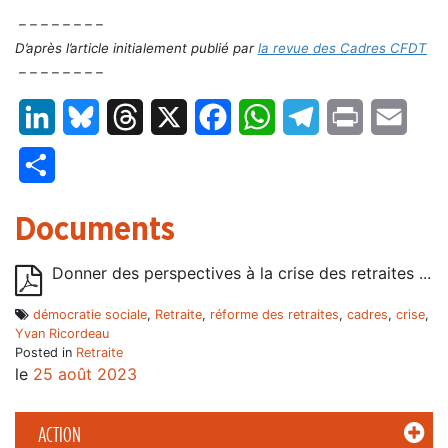
– – – – – – – –
D’après l’article initialement publié par
la revue des Cadres CFDT
– – – – – – – –
LinkedIn
Bluesky
Threads
X
Facebook
WhatsApp
Telegram
Print
Email
Partager
Documents
Donner des perspectives à la crise des retraites ...
démocratie sociale
,
Retraite
,
réforme des retraites
,
cadres
,
crise
,
Yvan Ricordeau
Posted in
Retraite
le
25 août 2023
ACTION