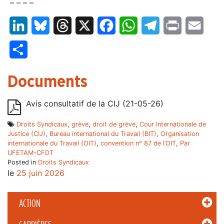
– – – –
LinkedIn
Bluesky
Threads
X
Facebook
WhatsApp
Telegram
Print
Email
Partager
Documents
Avis consultatif de la CIJ (21-05-26)
Droits Syndicaux
,
grève
,
droit de grève
,
Cour Internationale de
Justice (CIJ)
,
Bureau international du Travail (BIT)
,
Organisation
internationale du Travail (OIT)
,
convention n° 87 de l’OIT
,
Par
UFETAM-CFDT
Posted in
Droits Syndicaux
le
25 juin 2026
ACTION