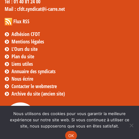
Tél
: 01 40 81 24 00
Mail
: cfdt.syndicat@i-carre.net
Flux RSS
Adhésion CFDT
Mentions légales
L’Ours du site
Plan du site
Liens utiles
Annuaire des syndicats
Nous écrire
Contacter le webmestre
Archive du site (ancien site)
Nous utilisons des cookies pour vous garantir la meilleure
expérience sur notre site web. Si vous continuez à utiliser ce
site, nous supposerons que vous en êtes satisfait.
OK