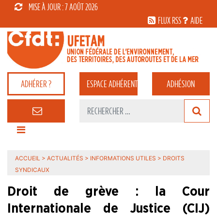
MISE À JOUR : 7 AOÛT 2026
FLUX RSS
AIDE
ADHÉRER ?
ESPACE
ADHÉRENT
ADHÉSION
ACCUEIL
>
ACTUALITÉS
>
INFORMATIONS UTILES
>
DROITS
SYNDICAUX
Droit de grève : la Cour
Internationale de Justice (CIJ)