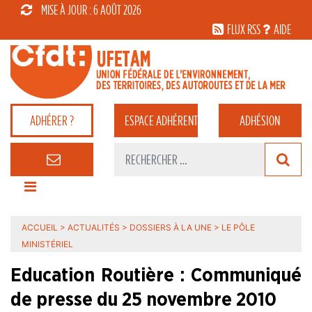
MISE À JOUR : 6 AOÛT 2026
FLUX RSS
AIDE
ADHÉRER ?
ESPACE
ADHÉRENT
ADHÉSION
ACCUEIL
>
ACTUALITÉS
>
DOSSIERS À LA UNE
>
LE PÔLE
MINISTÉRIEL
Education Routière : Communiqué
de presse du 25 novembre 2010