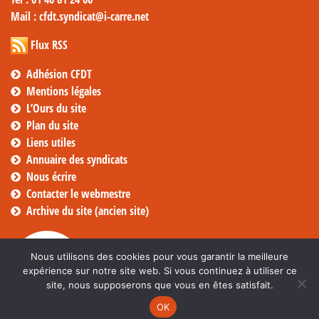
Mail
: cfdt.syndicat@i-carre.net
Flux RSS
Adhésion CFDT
Mentions légales
L’Ours du site
Plan du site
Liens utiles
Annuaire des syndicats
Nous écrire
Contacter le webmestre
Archive du site (ancien site)
Nous utilisons des cookies pour vous garantir la meilleure
expérience sur notre site web. Si vous continuez à utiliser ce
site, nous supposerons que vous en êtes satisfait.
OK