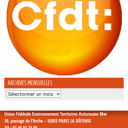
ARCHIVES MENSUELLES
Archives
mensuelles
Union Fédérale Environnement Territoires Autoroutes Mer
30, passage de l’Arche – 92055 PARIS LA DÉFENSE
Tél
: 01 40 81 24 00