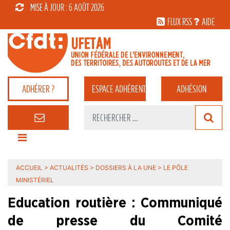
MISE À JOUR : 6 AOÛT 2026
FLUX RSS
AIDE
ADHÉRER ?
ESPACE
ADHÉRENT
ADHÉSION
ACCUEIL
>
ACTUALITÉS
>
DOSSIERS À LA UNE
>
LE PÔLE
MINISTÉRIEL
Education routière : Communiqué
de presse du Comité