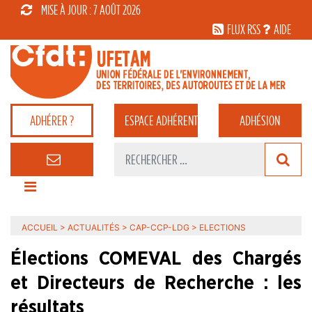
MISE À JOUR : 7 AOÛT 2026
FLUX RSS
AIDE
ADHÉRER ?
ESPACE
ADHÉRENT
ADHÉSION
ACCUEIL
>
ACTUALITÉS
>
CAP-CCP-LDG
>
ELECTIONS
Élections COMEVAL des Chargés
et Directeurs de Recherche : les
résultats