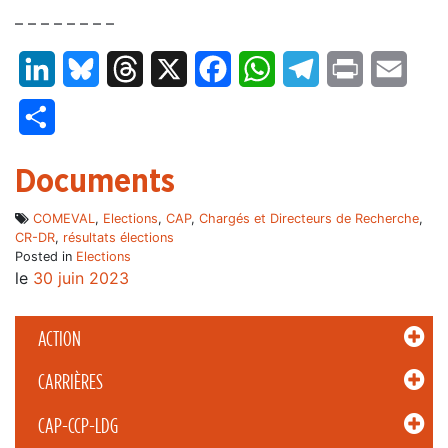
– – – – – – – –
LinkedIn
Bluesky
Threads
X
Facebook
WhatsApp
Telegram
Print
Email
Partager
Documents
COMEVAL
,
Elections
,
CAP
,
Chargés et Directeurs de Recherche
,
CR-DR
,
résultats élections
Posted in
Elections
le
30 juin 2023
ACTION
CARRIÈRES
CAP-CCP-LDG