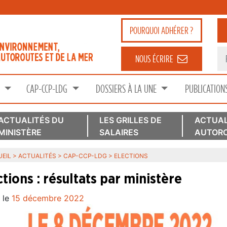
POURQUOI
ADHÉRER ?
NOUS ÉCRIRE
S
CAP-CCP-LDG
DOSSIERS À LA UNE
PUBLICATION
ACTUALITÉS DU
LES GRILLES DE
ACTUAL
MINISTÈRE
SALAIRES
AUTORO
EIL
>
ACTUALITÉS
>
CAP-CCP-LDG
>
ELECTIONS
ctions : résultats par ministère
 le
15 décembre 2022