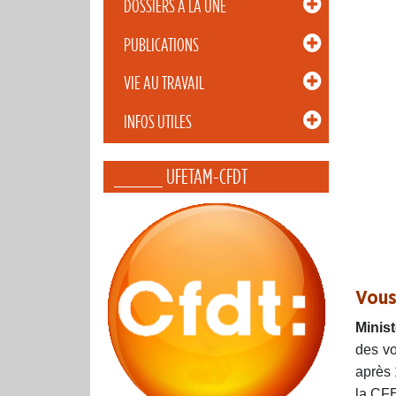
DOSSIERS À LA UNE
PUBLICATIONS
VIE AU TRAVAIL
INFOS UTILES
_____ UFETAM-CFDT
Vous
Minist
des vo
après 
la CFE