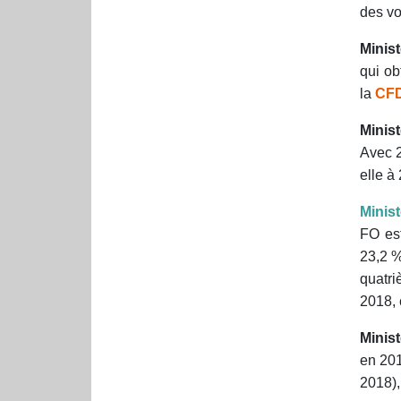
des vo
Minist
qui ob
la
CF
Minist
Avec 2
elle à
Minist
FO est
23,2 %
quatr
2018, 
Minist
en 201
2018),