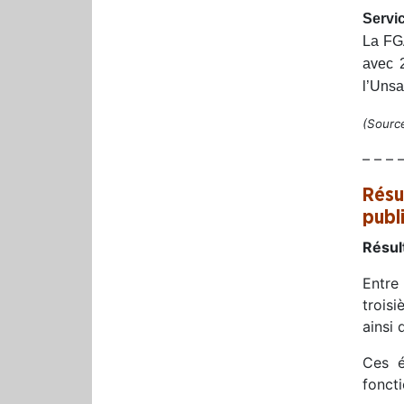
Servi
La FGA
avec 2
l’Unsa
(Source
– – – 
Résu
publ
Résult
Entre
troisi
ainsi 
Ces é
foncti