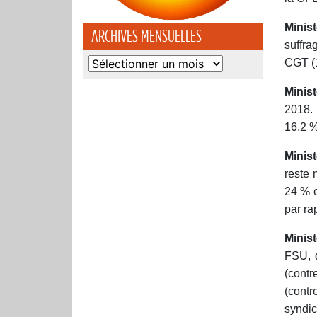
Minis
ARCHIVES MENSUELLES
suffra
Archives
CGT (1
mensuelles
Minist
2018.
16,2 %
Minis
reste 
24 % e
par ra
Minist
FSU, q
(contr
(contr
syndic