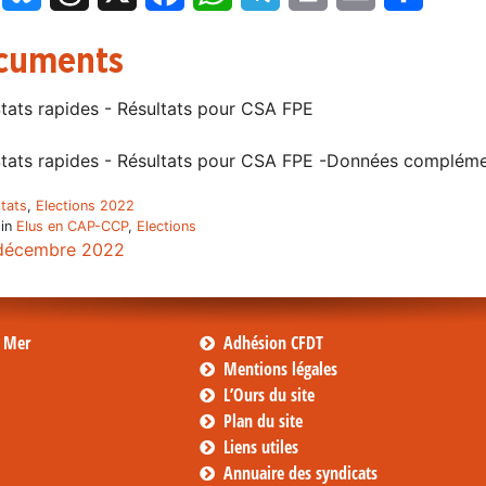
cuments
tats rapides - Résultats pour CSA FPE
tats rapides - Résultats pour CSA FPE -Données compléme
ltats
,
Elections 2022
 in
Elus en CAP-CCP
,
Elections
décembre 2022
s Mer
Adhésion CFDT
Mentions légales
L’Ours du site
Plan du site
Liens utiles
Annuaire des syndicats