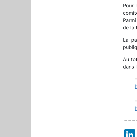
Pour 
comité
Parmi 
de la 
La pa
publiq
Au tot
dans 
– – – 