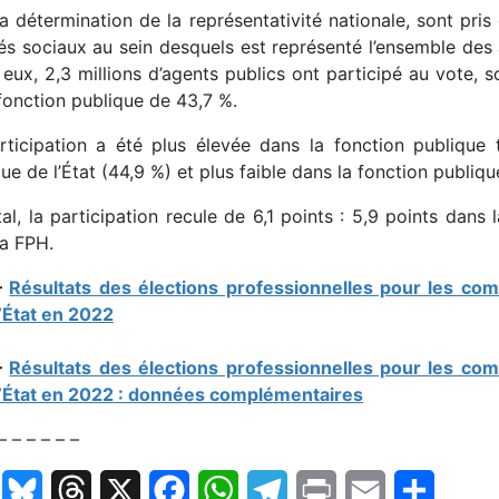
la détermination de la représentativité nationale, sont pri
s sociaux au sein desquels est représenté l’ensemble des ag
eux, 2,3 millions d’agents publics ont participé au vote, s
fonction publique de 43,7 %.
rticipation a été plus élevée dans la fonction publique 
ue de l’État (44,9 %) et plus faible dans la fonction publiqu
al, la participation recule de 6,1 points : 5,9 points dans
la FPH.
–
Résultats des élections professionnelles pour les com
l’État en 2022
_
–
Résultats des élections professionnelles pour les com
l’État en 2022 : données complémentaires
– – – – – –
LinkedIn
Bluesky
Threads
X
Facebook
WhatsApp
Telegram
Print
Email
Partage