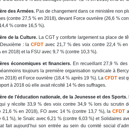
tère des Armées.
Pas de changement dans ce ministère non plu
ges (contre 27,5 % en 2018), devant Force ouvrière (26,6 % cont
4,4 % contre 16,5 %).
ère de la Culture.
La CGT y conforte largement sa place de tê
 Deuxième : la
CFDT
avec 21,7 % des voix contre 22,4 % en 
 en 2018) et la FSU avec 9,7 % (contre 10,3 %).
tères économiques et financiers.
En recueillant 27,9 % des 
néanmoins toujours la première organisation syndicale à Bercy
n 2018) et Force ouvrière (18,4 % après 19 %). La
CFDT
est 
pport à 2018 où elle avait récolté 14 % des suffrages.
ère de l’éducation nationale, de la Jeunesse et des Sports.
ui y récolte 33,9 % des voix contre 34,9 % lors du scrutin 
e 21,6 % en 2018), FO avec 14 % (contre 13,7 %), la
CFDT
a
e 6,1 %), le Snalc avec 6,21 % (contre 6,03 %) et Solidaires av
at fait aujourd’hui son entrée au sein du comité social d’adm