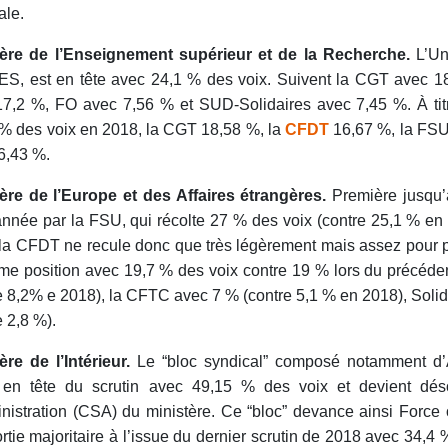
ale.
tère de l’Enseignement supérieur et de la Recherche.
L’Un
S, est en tête avec 24,1 % des voix. Suivent la CGT avec 1
7,2 %, FO avec 7,56 % et SUD-Solidaires avec 7,45 %. À tit
% des voix en 2018, la CGT 18,58 %, la
CFDT
16,67 %, la FSU
 6,43 %.
tère de l’Europe et des Affaires étrangères.
Première jusqu’
année par la FSU, qui récolte 27 % des voix (contre 25,1 % en
la CFDT ne recule donc que très légèrement mais assez pour pe
ème position avec 19,7 % des voix contre 19 % lors du précéde
e 8,2% e 2018), la CFTC avec 7 % (contre 5,1 % en 2018), Solid
e 2,8 %).
ère de l’Intérieur.
Le “bloc syndical” composé notamment d’A
e en tête du scrutin avec 49,15 % des voix et devient dés
nistration (CSA) du ministère. Ce “bloc” devance ainsi Force 
ortie majoritaire à l’issue du dernier scrutin de 2018 avec 34,4