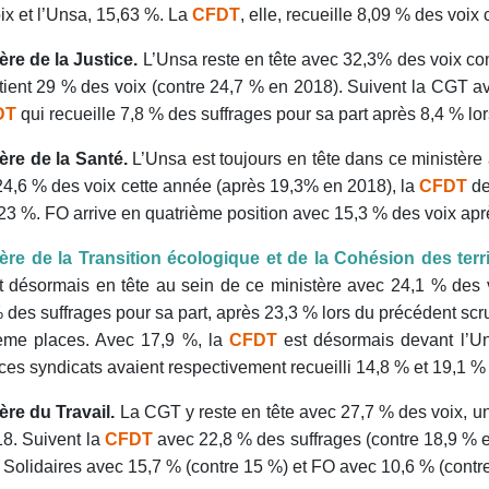
ix et l’Unsa, 15,63 %. La
CFDT
, elle, recueille 8,09 % des voi
ère de la Justice.
L’Unsa reste en tête avec 32,3% des voix co
tient 29 % des voix (contre 24,7 % en 2018). Suivent la CGT a
DT
qui recueille 7,8 % des suffrages pour sa part après 8,4 % lor
ère de la Santé.
L’Unsa est toujours en tête dans ce ministère
4,6 % des voix cette année (après 19,3% en 2018), la
CFDT
de
 23 %. FO arrive en quatrième position avec 15,3 % des voix aprè
ère de la Transition écologique et de la Cohésion des terri
 désormais en tête au sein de ce ministère avec 24,1 % des 
 des suffrages pour sa part, après 23,3 % lors du précédent scr
ième places. Avec 17,9 %, la
CFDT
est désormais devant l’U
ces syndicats avaient respectivement recueilli 14,8 % et 19,1 %
ère du Travail.
La CGT y reste en tête avec 27,7 % des voix, un c
8. Suivent la
CFDT
avec 22,8 % des suffrages (contre 18,9 % 
 Solidaires avec 15,7 % (contre 15 %) et FO avec 10,6 % (contr