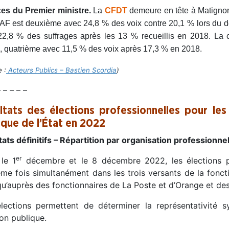
ces du Premier ministre.
La
CFDT
demeure en tête à Matigno
F est deuxième avec 24,8 % des voix contre 20,1 % lors du de
2,8 % des suffrages après les 13 % recueillis en 2018. La c
, quatrième avec 11,5 % des voix après 17,3 % en 2018.
 :
Acteurs Publics – Bastien Scordia
)
– – – – –
ltats des élections professionnelles pour les
ique de l’État en 2022
ats définitifs – Répartition par organisation professionne
er
 le 1
décembre et le 8 décembre 2022, les élections pr
ème fois simultanément dans les trois versants de la fonction
qu’auprès des fonctionnaires de La Poste et d’Orange et de
lections permettent de déterminer la représentativité s
on publique.