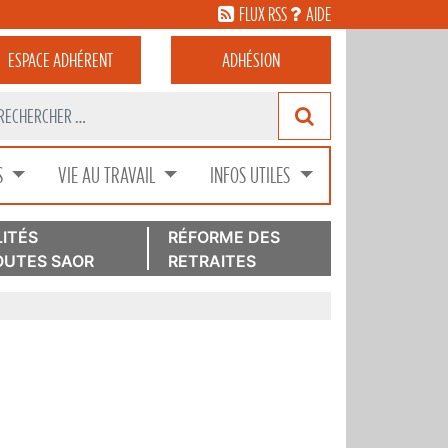
FLUX RSS
AIDE
ESPACE
ADHÉRENT
ADHÉSION
S
VIE AU TRAVAIL
INFOS UTILES
ITÉS
RÉFORME DES
UTES SAOR
RETRAITES