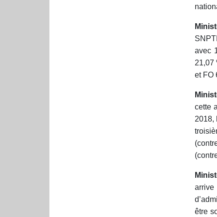
nation
Minis
SNPTE
avec 1
21,07 
et FO
Minis
cette 
2018, 
troisi
(contr
(contr
Minist
arriv
d’admi
être s