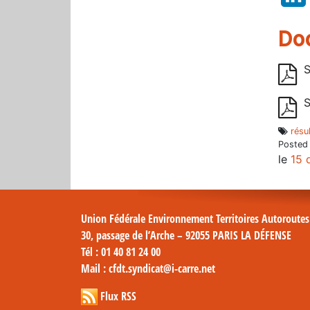
Do
S
S
résu
Posted
le
15 
Union Fédérale Environnement Territoires Autoroute
30, passage de l’Arche – 92055 PARIS LA DÉFENSE
Tél
: 01 40 81 24 00
Mail
: cfdt.syndicat@i-carre.net
Flux RSS