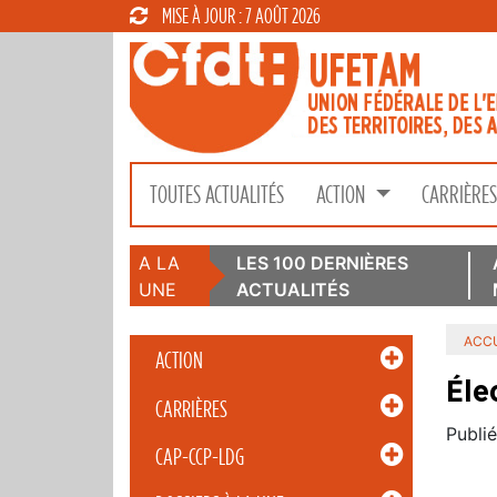
MISE À JOUR : 7 AOÛT 2026
TOUTES ACTUALITÉS
ACTION
CARRIÈRE
A LA
LES 100 DERNIÈRES
UNE
ACTUALITÉS
ACCU
ACTION
Éle
CARRIÈRES
Publié
CAP-CCP-LDG