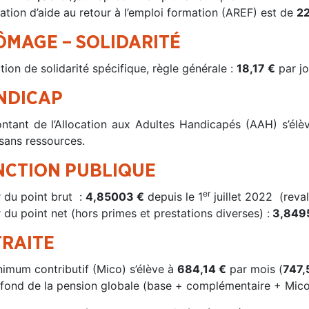
cation d’aide au retour à l’emploi formation (AREF) est de
22
ÔMAGE – SOLIDARITÉ
tion de solidarité spécifique, règle générale :
18,17 €
par jo
NDICAP
ntant de l’Allocation aux Adultes Handicapés (AAH) s’él
 sans ressources.
NCTION PUBLIQUE
er
r du point brut :
4,85003 €
depuis le 1
juillet 2022 (reval
 du point net (hors primes et prestations diverses) :
3,849
TRAITE
nimum contributif (Mico) s’élève à
684,14
€
par mois (
747,
afond de la pension globale (base + complémentaire + Mico