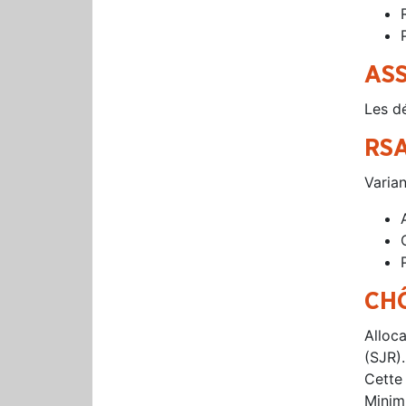
AS
Les d
RSA
Varia
CH
Alloca
(SJR).
Cette
Minim