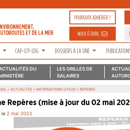
POURQUOI
ADHÉRER ?
NOUS ÉCRIRE
S
CAP-CCP-LDG
DOSSIERS À LA UNE
PUBLICATION
ACTUALITÉS DU
LES GRILLES DE
ACTUAL
MINISTÈRE
SALAIRES
AUTORO
EIL
>
ACTUALITÉS
>
INFORMATIONS UTILES
>
REPÈRES
he Repères (mise à jour du 02 mai 20
 le
2 mai 2023