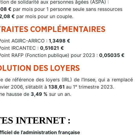
ation de solidarité aux personnes âgées (ASPA) :
,08 €
par mois pour 1 personne seule sans ressources
2,08 €
par mois pour un couple.
TRAITES COMPLÉMENTAIRES
Point AGIRC-ARRCO :
1,3498 €
Point IRCANTEC :
0,51621
€
Point RAFP (Fonction publique) pour 2023 :
0,05035 €
OLUTION DES LOYERS
ce de référence des loyers (IRL) de l’Insee, qui a remplacé
nvier 2006, s’établit à
138,61
au 1° trimestre 2023.
une hausse de
3,49 %
sur un an.
TES INTERNET :
fficiel de l’administration française