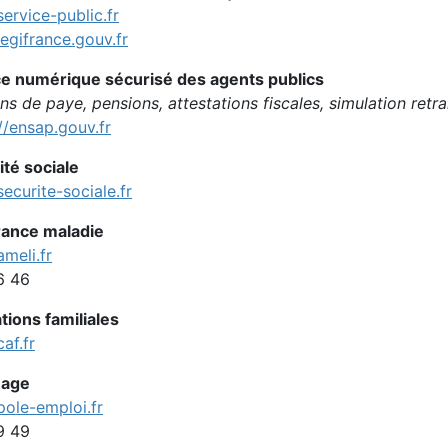
ervice-public.fr
egifrance.gouv.fr
e numérique sécurisé des agents publics
ins de paye, pensions, attestations fiscales, simulation retra
//ensap.gouv.fr
ité sociale
ecurite-sociale.fr
ance maladie
meli.fr
6 46
tions familiales
af.fr
age
ole-emploi.fr
9 49