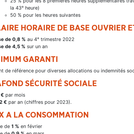
25 % pour les 8 premières heures supplémentaires tra
la 43° heure)
50 % pour les heures suivantes
AIRE HORAIRE DE BASE OUVRIER 
e de 0,8 %
au 4° trimestre 2022
e de 4,5 %
sur un an
NIMUM GARANTI
t de référence pour diverses allocations ou indemnités socia
AFOND SÉCURITÉ SOCIALE
 €
par mois
2 €
par an (chiffres pour 2023).
IX A LA CONSOMMATION
se de
1 %
en février
se de
0,9 %
en mars