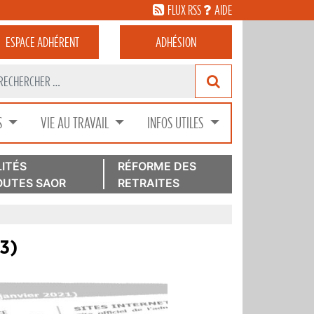
FLUX RSS
AIDE
ESPACE
ADHÉRENT
ADHÉSION
S
VIE AU TRAVAIL
INFOS UTILES
ITÉS
RÉFORME DES
UTES SAOR
RETRAITES
23)