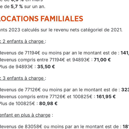
e de
5,7 %
sur un an.
OCATIONS FAMILIALES
nts 2023 calculés sur le revenu nets catégoriel de 2021.
 2 enfants à charge
:
Revenus de 71194€ ou moins par an le montant est de :
141
Revenus compris entre 71194€ et 94893€ :
71,00 €
Plus de 94893€ :
35,50 €
 3 enfants à charge
:
Revenus de 77126€ ou moins par an le montant est de :
323
Revenus compris entre 77126€ et 100825€ :
161,95 €
Plus de 100825€ :
80,98 €
enfant en plus à charge
:
Revenus de 83058€ ou moins par an le montant est de :
18