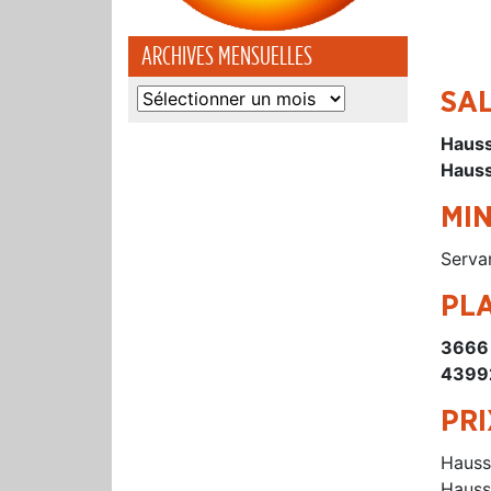
ARCHIVES MENSUELLES
Archives
SAL
mensuelles
Hauss
Hauss
MI
Servan
PL
3666
4399
PR
Haus
Haus