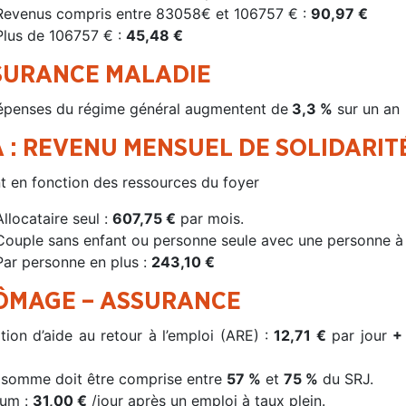
Revenus compris entre 83058€ et 106757 € :
90,97 €
Plus de 106757 € :
45,48 €
SURANCE MALADIE
épenses du régime général augmentent de
3,3 %
sur un an
 : REVENU MENSUEL DE SOLIDARIT
nt en fonction des ressources du foyer
Allocataire seul :
607,75 €
par mois.
Couple sans enfant ou personne seule avec une personne à
Par personne en plus :
243,10 €
ÔMAGE – ASSURANCE
tion d’aide au retour à l’emploi (ARE) :
12,71 €
par jour
+
 somme doit être comprise entre
57 %
et
75 %
du SRJ.
um :
31,00 €
/jour après un emploi à taux plein.