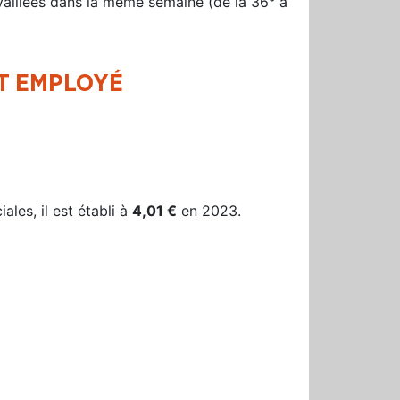
vaillées dans la même semaine (de la 36° à
ET EMPLOYÉ
les, il est établi à
4,01 €
en 2023.