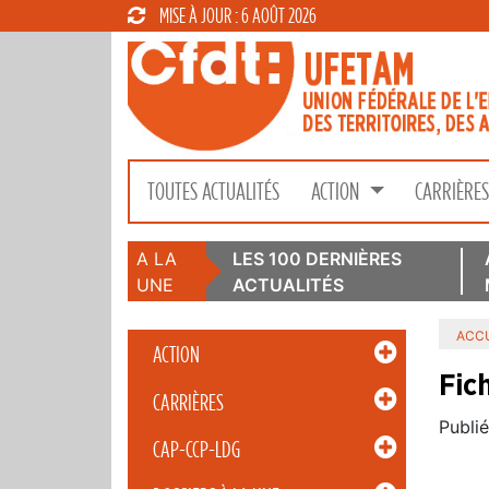
MISE À JOUR : 6 AOÛT 2026
TOUTES ACTUALITÉS
ACTION
CARRIÈRE
A LA
LES 100 DERNIÈRES
UNE
ACTUALITÉS
ACCU
ACTION
Fic
CARRIÈRES
Publié
CAP-CCP-LDG