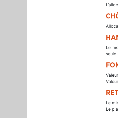
L’allo
CH
Alloca
HA
Le mo
seule
FO
Valeu
Valeur
RE
Le mi
Le pl