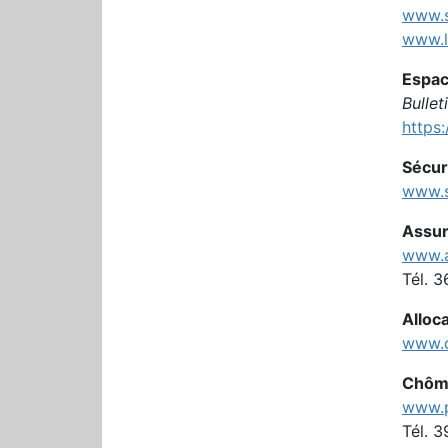
www.s
www.l
Espac
Bullet
https:
Sécur
www.s
Assur
www.a
Tél. 3
Alloca
www.c
Chôm
www.p
Tél. 3