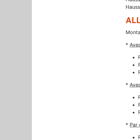
Hauss
ALL
Monta
*
Avec
*
Avec
*
Par 