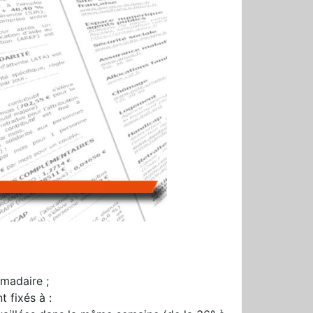
madaire ;
 fixés à :