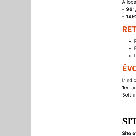
Alloc
–
961
–
149
RE
ÉV
L’indi
1er ja
Soit 
SI
Site o