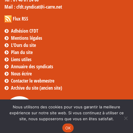
Mail
: cfdt.syndicat@i-carre.net
Flux RSS
Adhésion CFDT
Mentions légales
L’Ours du site
Plan du site
Liens utiles
Annuaire des syndicats
Nous écrire
Contacter le webmestre
Archive du site (ancien site)
Nous utilisons des cookies pour vous garantir la meilleure
expérience sur notre site web. Si vous continuez à utiliser ce
site, nous supposerons que vous en êtes satisfait.
OK