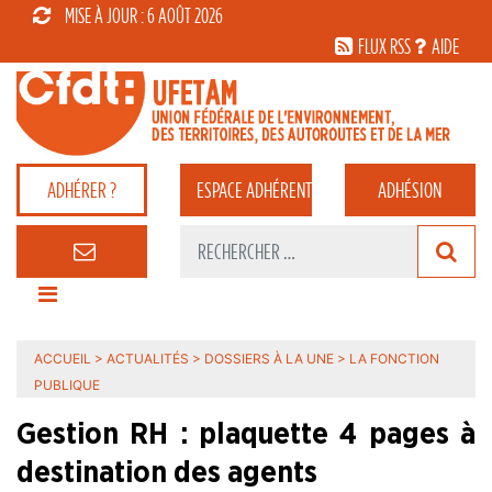
MISE À JOUR : 6 AOÛT 2026
FLUX RSS
AIDE
ADHÉRER ?
ESPACE
ADHÉRENT
ADHÉSION
ACCUEIL
>
ACTUALITÉS
>
DOSSIERS À LA UNE
>
LA FONCTION
PUBLIQUE
Gestion RH : plaquette 4 pages à
destination des agents