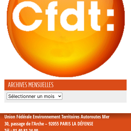
ARCHIVES MENSUELLES
Archives
mensuelles
Union Fédérale Environnement Territoires Autoroutes Mer
30, passage de l’Arche – 92055 PARIS LA DÉFENSE
Tél
: 01 40 81 24 00