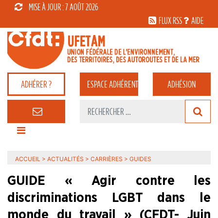
MISE À JOUR : 7 AOÛT 2026
FLUX RSS
AIDE
ADHÉRER ?
ESPACE
ADHÉRENT
ADHÉSION
ACCUEIL
>
ACTUALITÉS
>
CARRIÈRES
>
GUIDES
GUIDE « Agir contre les
discriminations LGBT dans le
monde du travail » (CFDT- Juin