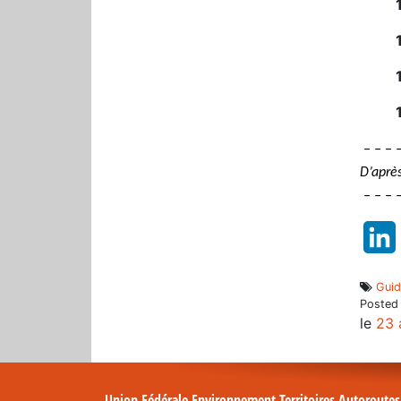
– – – 
D’après
– – – –
Guid
Posted
le
23 
Union Fédérale Environnement Territoires Autoroute