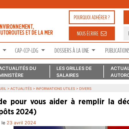
POURQUOI
ADHÉRER ?
NOUS ÉCRIRE
S
CAP-CCP-LDG
DOSSIERS À LA UNE
PUBLICATION
ACTUALITÉS DU
LES GRILLES DE
ACTUAL
MINISTÈRE
SALAIRES
AUTORO
EIL
>
ACTUALITÉS
>
INFORMATIONS UTILES
>
DIVERS
de pour vous aider à remplir la dé
pôts 2024)
 le
23 avril 2024