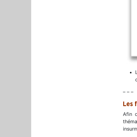
– – –
Les 
Afin 
théma
insur