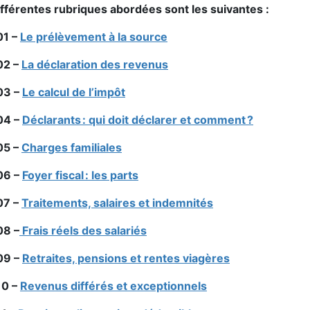
ifférentes rubriques abordées sont les suivantes :
01 –
Le prélèvement à la source
02 –
La déclaration des revenus
03 –
Le calcul de l’impôt
04 –
Déclarants : qui doit déclarer et comment ?
05 –
Charges familiales
06 –
Foyer fiscal : les parts
07 –
Traitements, salaires et indemnités
08 –
Frais réels des salariés
09 –
Retraites, pensions et rentes viagères
10 –
Revenus différés et exceptionnels