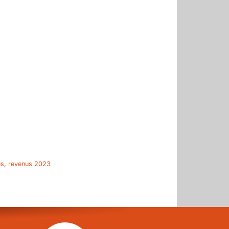
r
es
,
revenus 2023