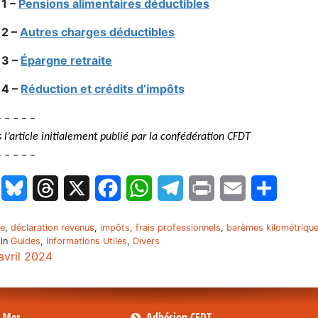
11 –
Pensions alimentaires déductibles
12 –
Autres charges déductibles
13 –
Épargne retraite
14 –
Réduction et crédits d’impôts
– – – – –
 l’article initialement publié par la confédération CFDT
 – – – –
LinkedIn
Bluesky
Threads
X
Facebook
WhatsApp
Telegram
Print
Email
Partage
e
,
déclaration revenus
,
impôts
,
frais professionnels
,
barèmes kilométriqu
 in
Guides
,
Informations Utiles
,
Divers
avril 2024
s Mer
Adhésion CFDT