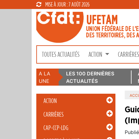
MISE À JOUR : 7 AOÛT 2026
TOUTES ACTUALITÉS
ACTION
CARRIÈRE
A LA
LES 100 DERNIÈRES
UNE
ACTUALITÉS
ACCU
ACTION
Gui
CARRIÈRES
(Im
CAP-CCP-LDG
Publié