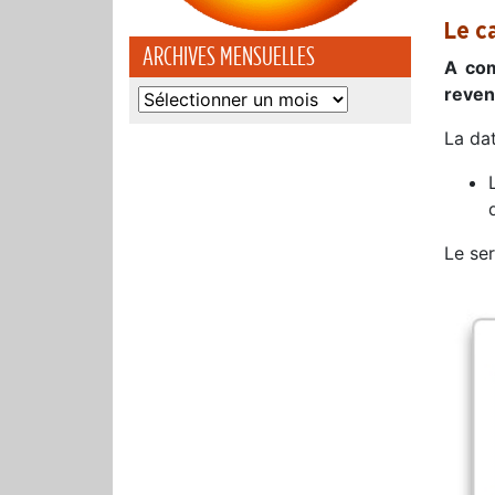
Le c
ARCHIVES MENSUELLES
A com
reve
Archives
mensuelles
La dat
Le se