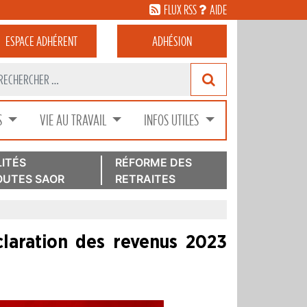
FLUX RSS
AIDE
ESPACE
ADHÉRENT
ADHÉSION
S
VIE AU TRAVAIL
INFOS UTILES
ITÉS
RÉFORME DES
UTES SAOR
RETRAITES
claration des revenus 2023