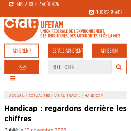
MISE À JOUR : 7 AOÛT 2026
FLUX RSS
AIDE
ADHÉRER ?
ESPACE
ADHÉRENT
ADHÉSION
ACCUEIL
>
ACTUALITÉS
>
VIE AU TRAVAIL
>
HANDICAP
Handicap : regardons derrière les
chiffres
Publié le
19 novembre 2025