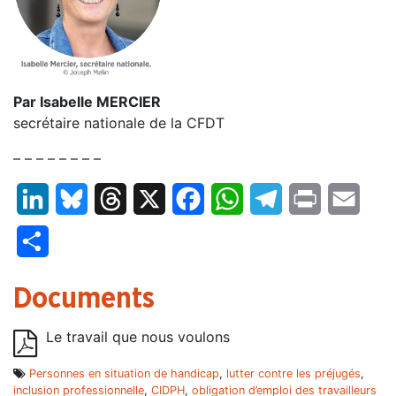
Par Isabelle MERCIER
secrétaire nationale de la CFDT
– – – – – – – –
LinkedIn
Bluesky
Threads
X
Facebook
WhatsApp
Telegram
Print
Email
Partager
Documents
Le travail que nous voulons
Personnes en situation de handicap
,
lutter contre les préjugés
,
inclusion professionnelle
,
CIDPH
,
obligation d’emploi des travailleurs