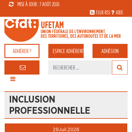
MISE À JOUR : 7 AOÛT 2026
FLUX RSS
AIDE
ADHÉRER ?
ESPACE
ADHÉRENT
ADHÉSION
INCLUSION
PROFESSIONNELLE
29
Juil.
2026