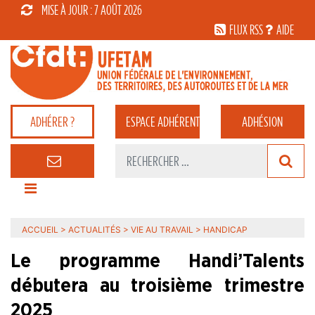
MISE À JOUR : 7 AOÛT 2026
FLUX RSS
AIDE
ADHÉRER ?
ESPACE
ADHÉRENT
ADHÉSION
ACCUEIL
>
ACTUALITÉS
>
VIE AU TRAVAIL
>
HANDICAP
Le programme Handi’Talents
débutera au troisième trimestre
2025