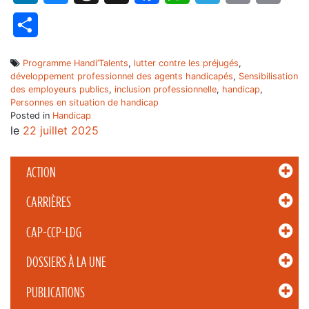
Partager
Programme Handi’Talents
,
lutter contre les préjugés
,
développement professionnel des agents handicapés
,
Sensibilisation
des employeurs publics
,
inclusion professionnelle
,
handicap
,
Personnes en situation de handicap
Posted in
Handicap
le
22 juillet 2025
ACTION
CARRIÈRES
CAP-CCP-LDG
DOSSIERS À LA UNE
PUBLICATIONS