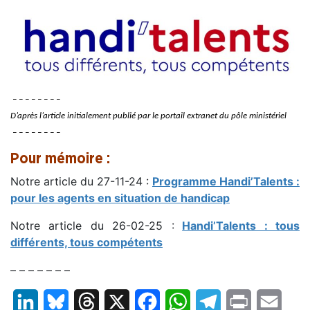
– – – – – – – –
D’après l’article initialement publié par le portail extranet du pôle ministériel
– – – – – – – –
Pour mémoire :
Notre article du 27-11-24 :
Programme Handi’Talents :
pour les agents en situation de handicap
Notre article du 26-02-25 :
Handi’Talents : tous
différents, tous compétents
– – – – – – –
LinkedIn
Bluesky
Threads
X
Facebook
WhatsApp
Telegram
Print
Email