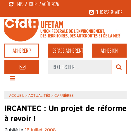
MISE À JOUR : 7 AOÛT 2026
FLUX RSS
AIDE
ADHÉRER ?
ESPACE
ADHÉRENT
ADHÉSION
ACCUEIL
>
ACTUALITÉS
>
CARRIÈRES
IRCANTEC : Un projet de réforme
à revoir !
Publié le
16 juillet 2008