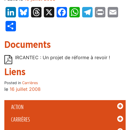
LinkedIn
Bluesky
Threads
X
Facebook
WhatsApp
Telegram
Print
Email
Partager
Documents
IRCANTEC : Un projet de réforme à revoir !
Liens
Posted in
Carrières
le
16 juillet 2008
ACTION
CARRIÈRES