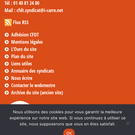
Tél
: 01 40 81 24 00
Mail
: cfdt.syndicat@i-carre.net
Flux RSS
Adhésion CFDT
Mentions légales
L’Ours du site
Plan du site
Liens utiles
Annuaire des syndicats
Nous écrire
Contacter le webmestre
Archive du site (ancien site)
Nous utilisons des cookies pour vous garantir la meilleure
expérience sur notre site web. Si vous continuez à utiliser ce
site, nous supposerons que vous en êtes satisfait.
OK