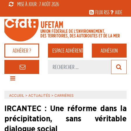
MISE À JOUR : 7 AOÛT 2026
FLUX RSS
AIDE
ADHÉRER ?
ESPACE
ADHÉRENT
ADHÉSION
ACCUEIL
>
ACTUALITÉS
>
CARRIÈRES
IRCANTEC : Une réforme dans la
précipitation, sans véritable
dialogue social