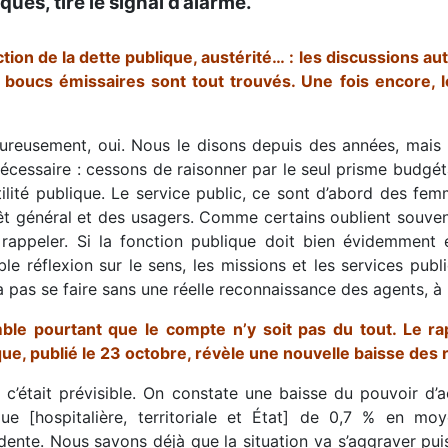
ques, tire le signal d’alarme.
tion de la dette publique, austérité… : les discussions 
s boucs émissaires sont tout trouvés. Une fois encore,
ureusement, oui. Nous le disons depuis des années, mais 
nécessaire : cessons de raisonner par le seul prisme budgét
utilité publique. Le service public, ce sont d’abord des 
rêt général et des usagers. Comme certains oublient souven
 rappeler. Si la fonction publique doit bien évidemment 
able réflexion sur le sens, les missions et les services pu
 pas se faire sans une réelle reconnaissance des agents, à
mble pourtant que le compte n’y soit pas du tout. Le rapp
que, publié le 23 octobre, révèle une nouvelle baisse de
, c’était prévisible. On constate une baisse du pouvoir d’a
que [hospitalière, territoriale et État] de 0,7 % en m
dente. Nous savons déjà que la situation va s’aggraver pui