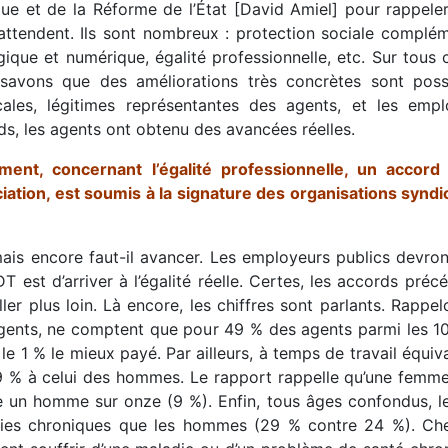
que et de la Réforme de l’État [David Amiel] pour rappeler 
ttendent. Ils sont nombreux : protection sociale complémen
ique et numérique, égalité professionnelle, etc. Sur tous 
savons que des améliorations très concrètes sont possi
cales, légitimes représentantes des agents, et les emp
ds, les agents ont obtenu des avancées réelles.
ment, concernant l’égalité professionnelle, un accord
iation, est soumis à la signature des organisations syndi
mais encore faut-il avancer. Les employeurs publics devront
T est d’arriver à l’égalité réelle. Certes, les accords pré
ller plus loin. Là encore, les chiffres sont parlants. Rap
gents, ne comptent que pour 49 % des agents parmi les 1
le 1 % le mieux payé. Par ailleurs, à temps de travail équiva
9 % à celui des hommes. Le rapport rappelle qu’une femme 
e un homme sur onze (9 %). Enfin, tous âges confondus, 
ies chroniques que les hommes (29 % contre 24 %). Ch