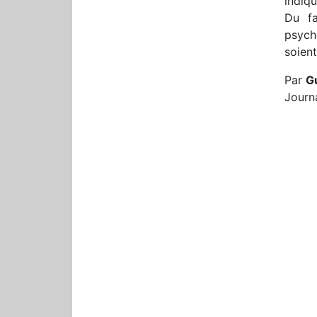
indiq
Du fa
psych
soient
Par
G
Journa