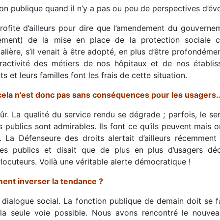
on publique quand il n’y a pas ou peu de perspectives d’évo
profite d’ailleurs pour dire que l’amendement du gouvern
alement) de la mise en place de la protection sociale 
alière, s’il venait à être adopté, en plus d’être profondém
ttractivité des métiers de nos hôpitaux et de nos établi
ts et leurs familles font les frais de cette situation.
cela n’est donc pas sans conséquences pour les usagers
ûr. La qualité du service rendu se dégrade ; parfois, le se
s publics sont admirables. Ils font ce qu’ils peuvent mais 
. La Défenseure des droits alertait d’ailleurs récemment 
ces publics et disait que de plus en plus d’usagers dé
rlocuteurs. Voilà une véritable alerte démocratique !
nt inverser la tendance ?
 dialogue social. La fonction publique de demain doit se f
 la seule voie possible. Nous avons rencontré le nouve