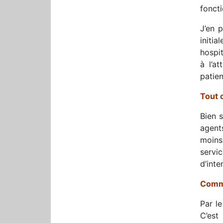
foncti
J’en 
initi
hospit
à l’a
patien
Tout 
Bien s
agent
moins
servi
d’inte
Comme
Par le
C’est