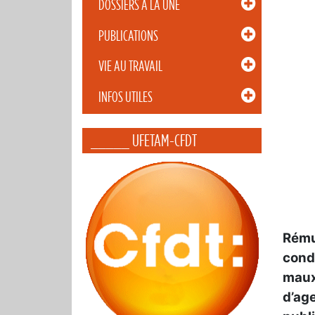
DOSSIERS À LA UNE
PUBLICATIONS
VIE AU TRAVAIL
INFOS UTILES
_____ UFETAM-CFDT
Rému
condi
maux 
d’ag