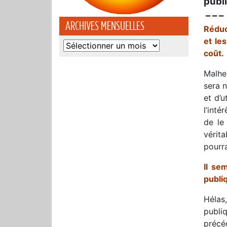
publi
– – –
ARCHIVES MENSUELLES
Réduc
et le
Archives
coût.
mensuelles
Malhe
sera 
et d’
l’inté
de le
vérit
pourra
Il se
publi
Hélas
publi
précé