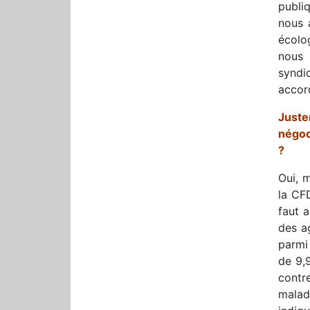
publi
nous a
écolog
nous 
syndi
accor
Juste
négoc
?
Oui, 
la CFD
faut a
des a
parmi 
de 9,
contr
malad