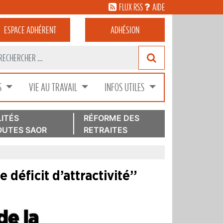
FLUX RSS
AIDE
ESPACE
ADHÉRENT
ADHÉSION
S
VIE AU TRAVAIL
INFOS UTILES
ITÉS
RÉFORME DES
UTES SAOR
RETRAITES
 déficit d’attractivité”