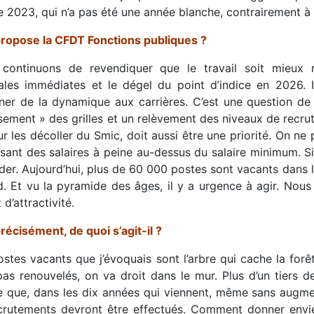
ée 2023, qui n’a pas été une année blanche, contrairement 
ropose la CFDT Fonctions publiques ?
continuons de revendiquer que le travail soit mieu
ales immédiates et le dégel du point d’indice en 2026. Il f
ner de la dynamique aux carrières. C’est une question de 
sement » des grilles et un relèvement des niveaux de recr
r les décoller du Smic, doit aussi être une priorité. On ne
ant des salaires à peine au-dessus du salaire minimum. Si r
er. Aujourd’hui, plus de 60 000 postes sont vacants dans le
d. Et vu la pyramide des âges, il y a urgence à agir. Nou
t d’attractivité.
récisément, de quoi s’agit-il ?
stes vacants que j’évoquais sont l’arbre qui cache la forêt
pas renouvelés, on va droit dans le mur. Plus d’un tiers 
fe que, dans les dix années qui viennent, même sans augmen
crutements devront être effectués. Comment donner envie 