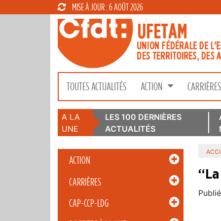
MISE À JOUR : 6 AOÛT 2026
TOUTES ACTUALITÉS
ACTION
CARRIÈRE
A LA
LES 100 DERNIÈRES
UNE
ACTUALITÉS
ACCU
ACTION
“La
CARRIÈRES
Publié
CAP-CCP-LDG