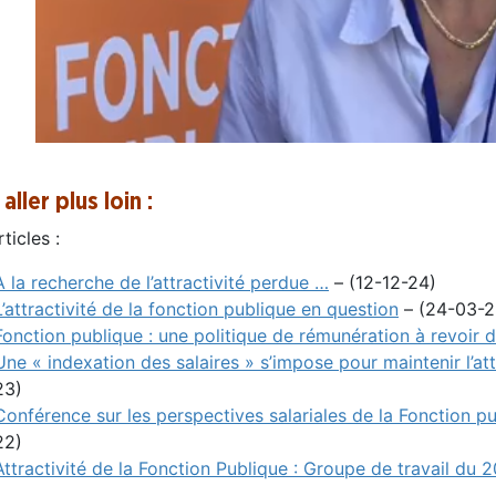
aller plus loin :
ticles :
A la recherche de l’attractivité perdue …
– (12-12-24)
L’attractivité de la fonction publique en question
– (24-03-2
Fonction publique : une politique de rémunération à revoir d
Une « indexation des salaires » s’impose pour maintenir l’att
23)
Conférence sur les perspectives salariales de la Fonction p
22)
Attractivité de la Fonction Publique : Groupe de travail du 