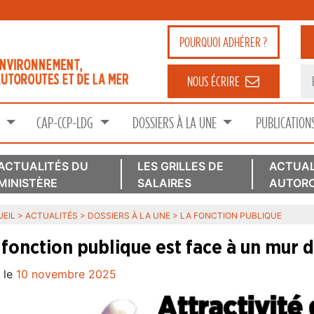
POURQUOI
ADHÉRER ?
NOUS ÉCRIRE
S
CAP-CCP-LDG
DOSSIERS À LA UNE
PUBLICATION
ACTUALITÉS DU
LES GRILLES DE
ACTUAL
MINISTÈRE
SALAIRES
AUTORO
EIL
>
ACTUALITÉS
>
DOSSIERS À LA UNE
>
LA FONCTION PUBLIQUE
 fonction publique est face à un mur de
 le
10 novembre 2025