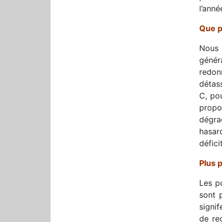
l’ann
Que p
Nous 
génér
redon
détas
C, pou
propos
dégrad
hasar
défici
Plus p
Les po
sont 
signi
de re