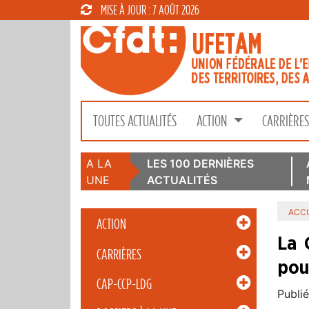
MISE À JOUR : 7 AOÛT 2026
TOUTES ACTUALITÉS
ACTION
CARRIÈRE
A LA
LES 100 DERNIÈRES
UNE
ACTUALITÉS
ACCU
ACTION
La 
CARRIÈRES
pou
CAP-CCP-LDG
Publié