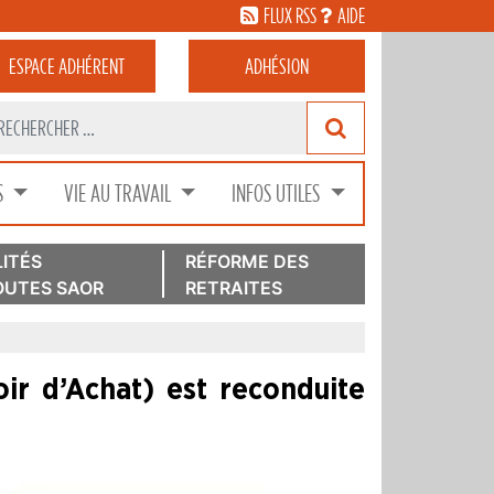
FLUX RSS
AIDE
ESPACE
ADHÉRENT
ADHÉSION
S
VIE AU TRAVAIL
INFOS UTILES
ITÉS
RÉFORME DES
UTES SAOR
RETRAITES
oir d’Achat) est reconduite