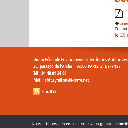
l
simu
Posted
le
20 
Union Fédérale Environnement Territoires Autoroute
30, passage de l’Arche – 92055 PARIS LA DÉFENSE
Tél
: 01 40 81 24 00
Mail
: cfdt.syndicat@i-carre.net
Flux RSS
Nous utilisons des cookies pour vous garantir la meill