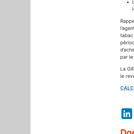
Rappe
l’age
tabac
pério
d’ach
par l
La GIP
le rev
CALC
Do