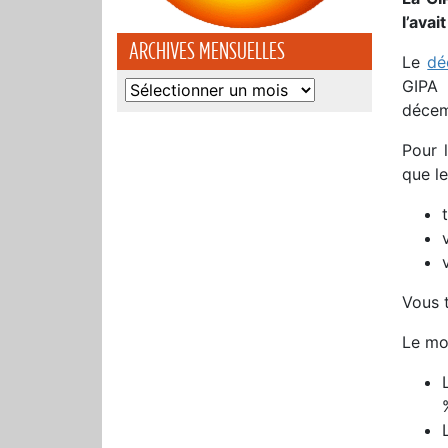
l’ava
ARCHIVES MENSUELLES
Le
dé
GIPA 
Archives
décem
mensuelles
Pour 
que le
Vous t
Le mon