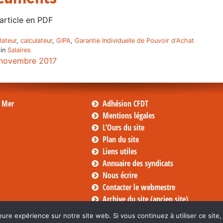
'article en PDF
lateur
,
calculateur
,
GIPA
,
Garantie Individuelle de Pouvoir d'Achat
 in
Salaires
novembre 2017
s Mer
Adhésion CFDT
Mentions légales
L’Ours du site
Plan du site
Liens utiles
Annuaire des syndicats
Nous écrire
Contacter le webmestre
Archive du site (ancien site)
eure expérience sur notre site web. Si vous continuez à utiliser ce sit