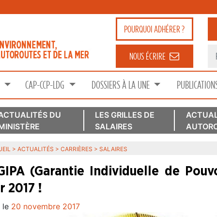
POURQUOI
ADHÉRER ?
NOUS ÉCRIRE
S
CAP-CCP-LDG
DOSSIERS À LA UNE
PUBLICATION
ACTUALITÉS DU
LES GRILLES DE
ACTUAL
MINISTÈRE
SALAIRES
AUTORO
EIL
>
ACTUALITÉS
>
CARRIÈRES
>
SALAIRES
GIPA (Garantie Individuelle de Pouv
r 2017 !
 le
20 novembre 2017