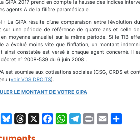
La GIPA 2017 prend en compte la hausse des indices interv
les agents A de la filière paramédicale.
l : La GIPA résulte d’une comparaison entre l’évolution du 
nt sur une période de référence de quatre ans et celle de
 en moyenne annuelle) sur la même période. Si le TIB effe
de a évolué moins vite que l’inflation, un montant indemni
at ainsi constatée est versé à chaque agent concerné. Il e
e décret n° 2008-539 du 6 juin 2008 .
A est soumise aux cotisations sociales (CSG, CRDS et contrib
enu (
voir VOS DROITS
).
ULER LE MONTANT DE VOTRE GIPA
LinkedIn
Bluesky
Threads
X
Facebook
WhatsApp
Telegram
Print
Email
Partage
cuments