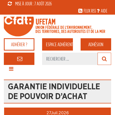
MISE À JOUR : 7 AOÛT 2026
FLUX RSS
AIDE
ADHÉRER ?
ESPACE
ADHÉRENT
ADHÉSION
GARANTIE INDIVIDUELLE
DE POUVOIR D’ACHAT
27
Juil.
2026