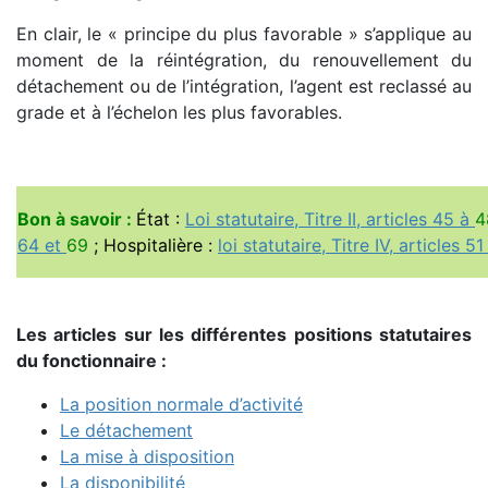
En clair, le « principe du plus favorable » s’applique au
moment de la réintégration, du renouvellement du
détachement ou de l’intégration, l’agent est reclassé au
grade et à l’échelon les plus favorables.
Bon à savoir :
État :
Loi statutaire, Titre II, articles 45 à
4
64 et
69
; Hospitalière :
loi statutaire, Titre IV, articles 5
Les articles sur les différentes positions statutaires
du fonctionnaire :
La position normale d’activité
Le détachement
La mise à disposition
La disponibilité