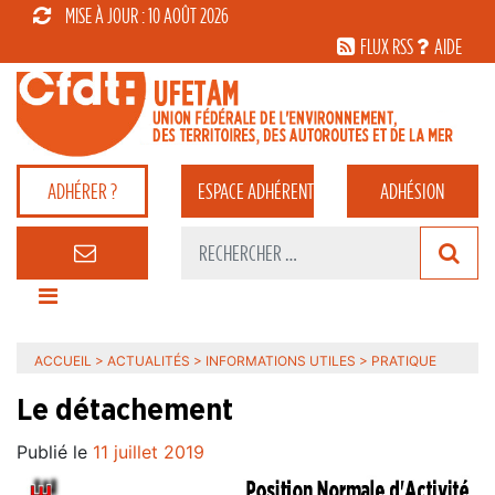
MISE À JOUR : 10 AOÛT 2026
FLUX RSS
AIDE
ADHÉRER ?
ESPACE
ADHÉRENT
ADHÉSION
ACCUEIL
>
ACTUALITÉS
>
INFORMATIONS UTILES
>
PRATIQUE
Le détachement
Publié le
11 juillet 2019