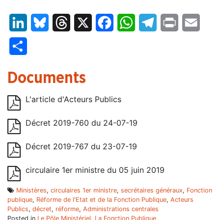
LinkedIn
Bluesky
Threads
X
Facebook
WhatsApp
Telegram
Print
Email
Partager
Documents
L'article d'Acteurs Publics
Décret 2019-760 du 24-07-19
Décret 2019-767 du 23-07-19
circulaire 1er ministre du 05 juin 2019
Ministères
,
circulaires 1er ministre
,
secrétaires généraux
,
Fonction
publique
,
Réforme de l'Etat et de la Fonction Publique
,
Acteurs
Publics
,
décret
,
réforme
,
Administrations centrales
Posted in
Le Pôle Ministériel
,
La Fonction Publique