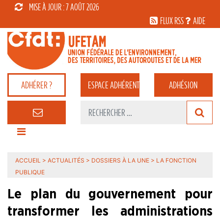
MISE À JOUR : 7 AOÛT 2026
FLUX RSS
AIDE
ADHÉRER ?
ESPACE
ADHÉRENT
ADHÉSION
ACCUEIL
>
ACTUALITÉS
>
DOSSIERS À LA UNE
>
LA FONCTION
PUBLIQUE
Le plan du gouvernement pour
transformer les administrations