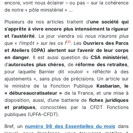
encore, vont nous éclairer – ou pas – sur la cohérence
de notre « pôle ministériel » …
Plusieurs de nos articles traitent d’
une société qui
s’apprête à vivre encore plus intensément la rigueur
et l’austérité
. Le jour viendra où
nous n’aurons plus
(
3
)
que « l’impôt » sur les os
!
. Les
Ouvriers des Parcs
et Ateliers (OPA) alertent sur l’avenir de leur corps
en danger
. Il est aussi question du
CSA ministériel
,
d’
autoroutes plus chères
, de
réforme des retraites
,
pour laquelle Barnier dit vouloir « réfléchir à des
ajustements », sans plus de précisions. Un article sur
le ministre de la Fonction Publique
Kasbarian, le
« débureaucratisateur »
de la France, et une mise à
disposition, aussi, d’une batterie de
fiches juridiques
et pratiques
, concoctées par la CFDT Fonctions
publiques (UFFA-CFDT).
Bref, un
numéro 98 des Essentielles du mois
dans