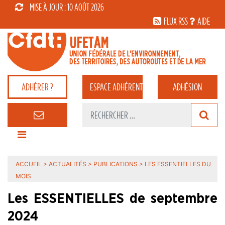
MISE À JOUR : 10 AOÛT 2026
FLUX RSS
AIDE
ADHÉRER ?
ESPACE
ADHÉRENT
ADHÉSION
ACCUEIL
>
ACTUALITÉS
>
PUBLICATIONS
>
LES ESSENTIELLES DU
MOIS
Les ESSENTIELLES de septembre
2024