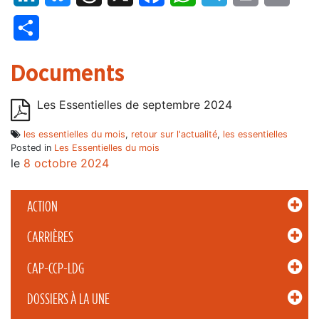
Partager
Documents
Les Essentielles de septembre 2024
les essentielles du mois
,
retour sur l'actualité
,
les essentielles
Posted in
Les Essentielles du mois
le
8 octobre 2024
ACTION
CARRIÈRES
CAP-CCP-LDG
DOSSIERS À LA UNE