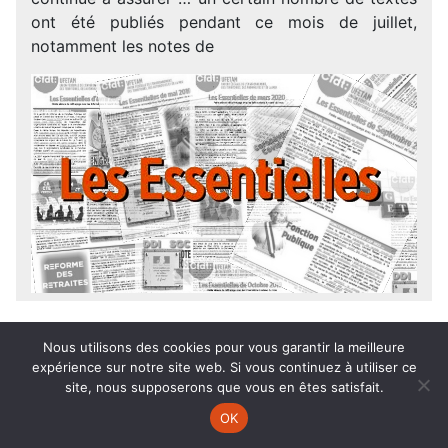
ont été publiés pendant ce mois de juillet,
notamment les notes de
Nous utilisons des cookies pour vous garantir la meilleure
4
Juil.
2024
expérience sur notre site web. Si vous continuez à utiliser ce
site, nous supposerons que vous en êtes satisfait.
LES ESSENTIELLES DE JUIN 2024
OK
Bonjour, Avec les congés d’été qui se profilent