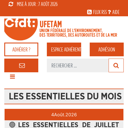
MISE À JOUR : 7 AOÛT 2026
FLUX RSS
AIDE
ADHÉRER ?
ESPACE
ADHÉRENT
ADHÉSION
LES ESSENTIELLES DU MOIS
4
Août.
2026
🟢LES ESSENTIELLES DE JUILLET