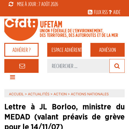
MISE À JOUR : 7 AOÛT 2026
FLUX RSS
AIDE
ADHÉRER ?
ESPACE
ADHÉRENT
ADHÉSION
ACCUEIL
>
ACTUALITÉS
>
ACTION
>
ACTIONS NATIONALES
Lettre à JL Borloo, ministre du
MEDAD (valant préavis de grève
pour le 14/11/07)