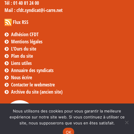
Tél
: 01 40 81 24 00
Mail
: cfdt.syndicat@i-carre.net
Flux RSS
Adhésion CFDT
Mentions légales
L’Ours du site
Plan du site
Liens utiles
Annuaire des syndicats
Nous écrire
Contacter le webmestre
Archive du site (ancien site)
Nous utilisons des cookies pour vous garantir la meilleure
expérience sur notre site web. Si vous continuez à utiliser ce
site, nous supposerons que vous en êtes satisfait.
OK