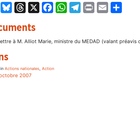
LinkedIn
Bluesky
Threads
X
Facebook
WhatsApp
Telegram
Print
Email
Partage
cuments
ettre à M. Alliot Marie, ministre du MEDAD (valant préavis 
ns
 in
Actions nationales
,
Action
octobre 2007