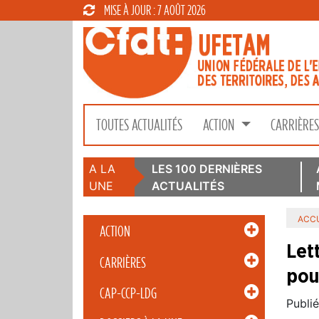
MISE À JOUR : 7 AOÛT 2026
TOUTES ACTUALITÉS
ACTION
CARRIÈRE
A LA
LES 100 DERNIÈRES
UNE
ACTUALITÉS
ACCU
ACTION
Let
CARRIÈRES
pou
CAP-CCP-LDG
Publié