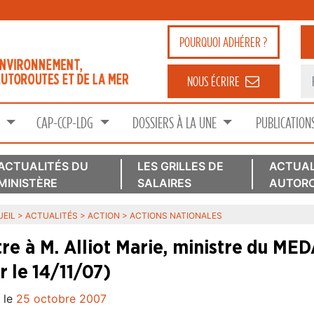
POURQUOI
ADHÉRER ?
NOUS ÉCRIRE
S
CAP-CCP-LDG
DOSSIERS À LA UNE
PUBLICATION
ACTUALITÉS DU
LES GRILLES DE
ACTUAL
MINISTÈRE
SALAIRES
AUTORO
EIL
>
ACTUALITÉS
>
ACTION
>
ACTIONS NATIONALES
tre à M. Alliot Marie, ministre du ME
r le 14/11/07)
 le
25 octobre 2007