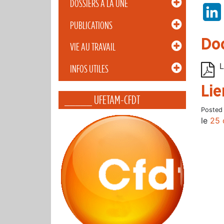
DOSSIERS À LA UNE
PUBLICATIONS
Do
VIE AU TRAVAIL
L
INFOS UTILES
Lie
_____ UFETAM-CFDT
Posted
le
25 