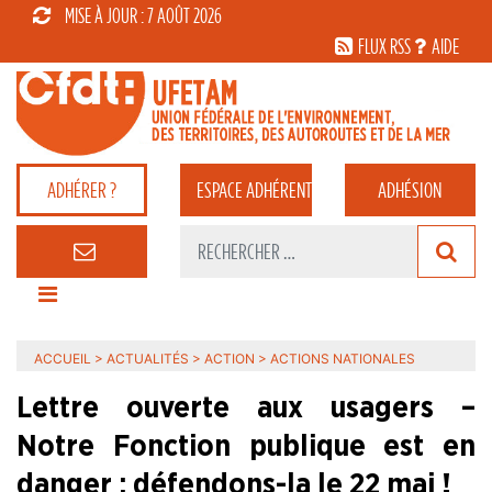
MISE À JOUR : 7 AOÛT 2026
FLUX RSS
AIDE
ADHÉRER ?
ESPACE
ADHÉRENT
ADHÉSION
ACCUEIL
>
ACTUALITÉS
>
ACTION
>
ACTIONS NATIONALES
Lettre ouverte aux usagers –
Notre Fonction publique est en
danger : défendons-la le 22 mai !