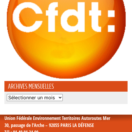
ARCHIVES MENSUELLES
Archives
mensuelles
Union Fédérale Environnement Territoires Autoroutes Mer
30, passage de l’Arche – 92055 PARIS LA DÉFENSE