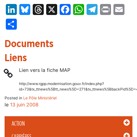
LinkedIn
Bluesky
Threads
X
Facebook
WhatsApp
Telegram
Print
Email
Partager
Documents
Liens
Lien vers la fiche MAP
http://www.rgpp.modernisation.gouv.fr/index.php?
id=73&tx_ttnews%5Btt_news%5D=271&tx_ttnews%5BbackPid%5D=
Posted in
Le Pôle Ministériel
le
13 juin 2008
ACTION
CARRIÈRES