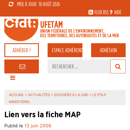
MISE À JOUR : 10 AOÛT 2026
FLUX RSS
AIDE
ADHÉRER ?
ESPACE
ADHÉRENT
ADHÉSION
ACCUEIL
>
ACTUALITÉS
>
DOSSIERS À LA UNE
>
LE PÔLE
MINISTÉRIEL
Lien vers la fiche MAP
Publié le
13 juin 2008