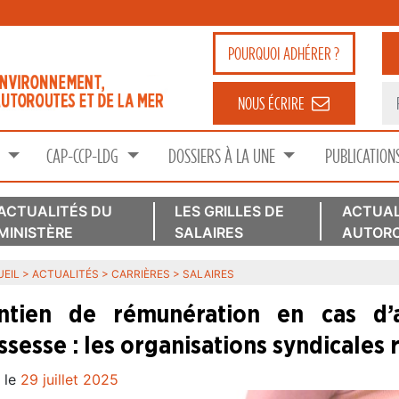
POURQUOI
ADHÉRER ?
NOUS ÉCRIRE
S
CAP-CCP-LDG
DOSSIERS À LA UNE
PUBLICATION
ACTUALITÉS DU
LES GRILLES DE
ACTUAL
MINISTÈRE
SALAIRES
AUTORO
EIL
>
ACTUALITÉS
>
CARRIÈRES
>
SALAIRES
ntien de rémunération en cas d’
ssesse : les organisations syndicales 
 le
29 juillet 2025