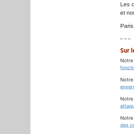
Les o
et no
Paris
– – –
Sur 
Notre
fonct
Notre
enver
Notre
attaq
Notre
des c