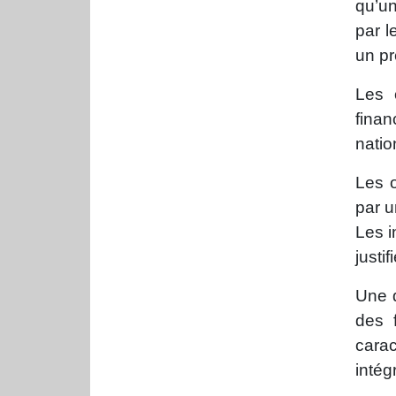
qu’un
par l
un pr
Les 
fina
natio
Les o
par u
Les i
justi
Une d
des 
carac
intég