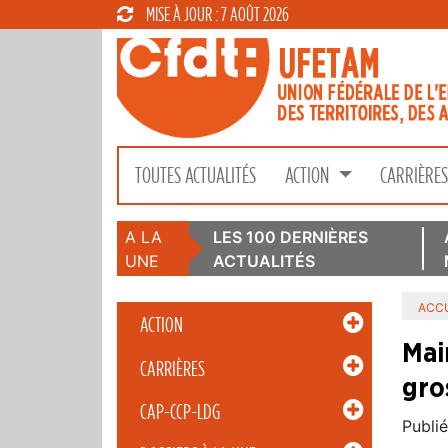
MISE À JOUR : 7 AOÛT 2026
TOUTES ACTUALITÉS
ACTION
CARRIÈRE
A LA
LES 100 DERNIÈRES
UNE
ACTUALITÉS
ACCU
ACTION
Mai
CARRIÈRES
gro
CAP-CCP-LDG
Publié