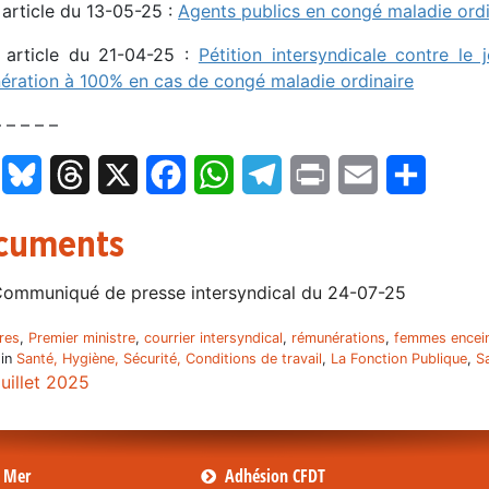
 article du 13-05-25 :
Agents publics en congé maladie ordi
 article du 21-04-25 :
Pétition intersyndicale contre le
ération à 100% en cas de congé maladie ordinaire
– – – – –
LinkedIn
Bluesky
Threads
X
Facebook
WhatsApp
Telegram
Print
Email
Partage
cuments
ommuniqué de presse intersyndical du 24-07-25
ires
,
Premier ministre
,
courrier intersyndical
,
rémunérations
,
femmes encei
 in
Santé, Hygiène, Sécurité, Conditions de travail
,
La Fonction Publique
,
Sa
juillet 2025
s Mer
Adhésion CFDT