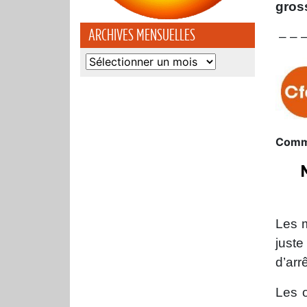
gros
ARCHIVES MENSUELLES
– – 
Archives
mensuelles
Commu
Les m
just
d’arr
Les o