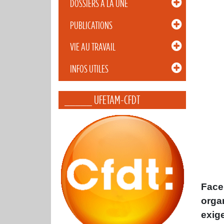
DOSSIERS À LA UNE
PUBLICATIONS
VIE AU TRAVAIL
INFOS UTILES
_____ UFETAM-CFDT
Face
orga
exig