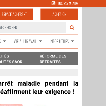
FLUX RSS
AIDE
ESPACE
ADHÉRENT
ADHÉSION
S
VIE AU TRAVAIL
INFOS UTILES
ITÉS
RÉFORME DES
UTES SAOR
RETRAITES
arrêt maladie pendant la
réaffirment leur exigence !