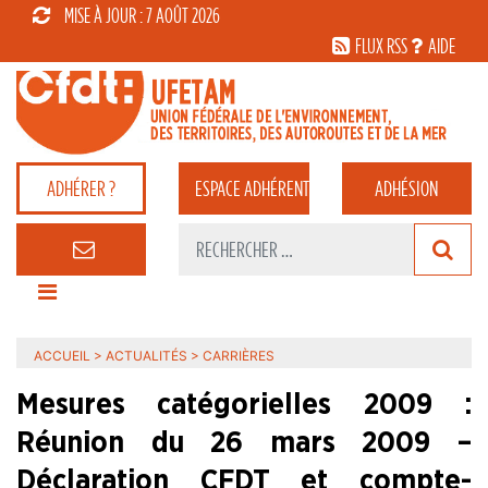
MISE À JOUR : 7 AOÛT 2026
FLUX RSS
AIDE
ADHÉRER ?
ESPACE
ADHÉRENT
ADHÉSION
ACCUEIL
>
ACTUALITÉS
>
CARRIÈRES
Mesures catégorielles 2009 :
Réunion du 26 mars 2009 –
Déclaration CFDT et compte-