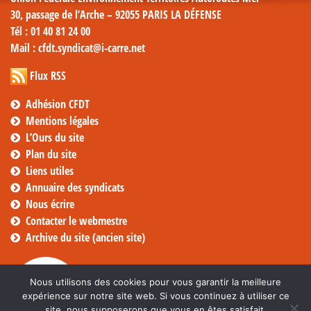
30, passage de l’Arche – 92055 PARIS LA DÉFENSE
Tél
: 01 40 81 24 00
Mail
: cfdt.syndicat@i-carre.net
Flux RSS
Adhésion CFDT
Mentions légales
L’Ours du site
Plan du site
Liens utiles
Annuaire des syndicats
Nous écrire
Contacter le webmestre
Archive du site (ancien site)
Nous utilisons des cookies pour vous garantir la meilleure
expérience sur notre site web. Si vous continuez à utiliser ce
site, nous supposerons que vous en êtes satisfait.