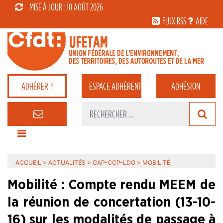
MISE À JOUR : 10 AOÛT 2026
FLUX RSS
AIDE
ADHÉRER ?
ESPACE
ADHÉRENT
ADHÉSION
ACCUEIL
>
ACTUALITÉS
>
CAP-CCP-LDG
>
MOBILITÉ
Mobilité : Compte rendu MEEM de
la réunion de concertation (13-10-
16) sur les modalités de passage à