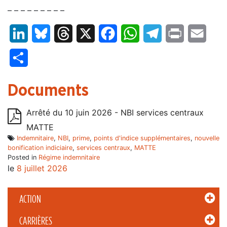
– – – – – – – – –
LinkedIn
Bluesky
Threads
X
Facebook
WhatsApp
Telegram
Print
Email
Partager
Documents
Arrêté du 10 juin 2026 - NBI services centraux
MATTE
Indemnitaire
,
NBI
,
prime
,
points d'indice supplémentaires
,
nouvelle
bonification indiciaire
,
services centraux
,
MATTE
Posted in
Régime indemnitaire
le
8 juillet 2026
ACTION
CARRIÈRES