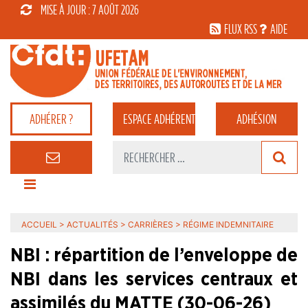
MISE À JOUR : 7 AOÛT 2026
FLUX RSS
AIDE
ADHÉRER ?
ESPACE
ADHÉRENT
ADHÉSION
ACCUEIL
>
ACTUALITÉS
>
CARRIÈRES
>
RÉGIME INDEMNITAIRE
NBI : répartition de l’enveloppe de
NBI dans les services centraux et
assimilés du MATTE (30-06-26)