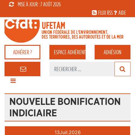
MISE À JOUR : 7 AOÛT 2026
FLUX RSS
AIDE
ADHÉRER ?
ESPACE
ADHÉRENT
ADHÉSION
NOUVELLE BONIFICATION
INDICIAIRE
13
Juil.
2026