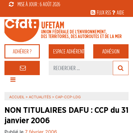
MISE À JOUR : 6 AOÛT 2026
FLUX RSS
AIDE
ADHÉRER ?
ESPACE
ADHÉRENT
ADHÉSION
ACCUEIL
>
ACTUALITÉS
>
CAP-CCP-LDG
NON TITULAIRES DAFU : CCP du 31
janvier 2006
Publié le
7 février 2006