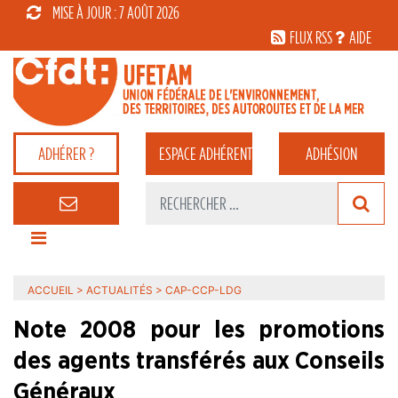
MISE À JOUR : 7 AOÛT 2026
FLUX RSS
AIDE
ADHÉRER ?
ESPACE
ADHÉRENT
ADHÉSION
ACCUEIL
>
ACTUALITÉS
>
CAP-CCP-LDG
Note 2008 pour les promotions
des agents transférés aux Conseils
Généraux