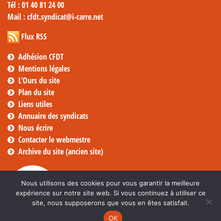
Tél
: 01 40 81 24 00
Mail
: cfdt.syndicat@i-carre.net
Flux RSS
Adhésion CFDT
Mentions légales
L’Ours du site
Plan du site
Liens utiles
Annuaire des syndicats
Nous écrire
Contacter le webmestre
Archive du site (ancien site)
Nous utilisons des cookies pour vous garantir la meilleure
expérience sur notre site web. Si vous continuez à utiliser ce
site, nous supposerons que vous en êtes satisfait.
OK