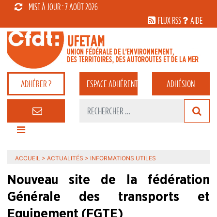
MISE À JOUR : 7 AOÛT 2026
FLUX RSS
AIDE
ADHÉRER ?
ESPACE
ADHÉRENT
ADHÉSION
ACCUEIL
>
ACTUALITÉS
>
INFORMATIONS UTILES
Nouveau site de la fédération
Générale des transports et
Equipement (FGTE)