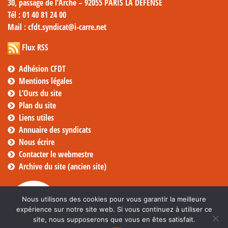
30, passage de l’Arche – 92055 PARIS LA DÉFENSE
Tél
: 01 40 81 24 00
Mail
: cfdt.syndicat@i-carre.net
Flux RSS
Adhésion CFDT
Mentions légales
L’Ours du site
Plan du site
Liens utiles
Annuaire des syndicats
Nous écrire
Contacter le webmestre
Archive du site (ancien site)
Nous utilisons des cookies pour vous garantir la meilleure
expérience sur notre site web. Si vous continuez à utiliser ce
site, nous supposerons que vous en êtes satisfait.