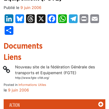
Publié le
9 juin 2006
LinkedIn
Bluesky
Threads
X
Facebook
WhatsApp
Telegram
Print
Email
Partager
Documents
Liens
Nouveau site de la fédération Générale des
transports et Equipement (FGTE)
http://www.fgte-cfdt.org/
Posted in
Informations Utiles
le
9 juin 2006
ACTION