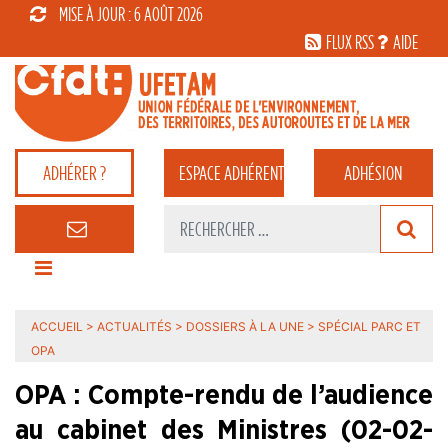
MISE À JOUR : 6 AOÛT 2026
FLUX RSS
AIDE
ADHÉRER ?
ESPACE
ADHÉRENT
ADHÉSION
ACCUEIL
>
ACTUALITÉS
>
DOSSIERS À LA UNE
>
SPÉCIAL PARC ET
OPA
OPA : Compte-rendu de l’audience
au cabinet des Ministres (02-02-