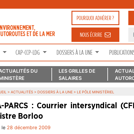
POURQUOI
ADHÉRER ?
NOUS ÉCRIRE
S
CAP-CCP-LDG
DOSSIERS À LA UNE
PUBLICATION
ACTUALITÉS DU
LES GRILLES DE
ACTUAL
MINISTÈRE
SALAIRES
AUTORO
EIL
>
ACTUALITÉS
>
DOSSIERS À LA UNE
>
LE PÔLE MINISTÉRIEL
-PARCS : Courrier intersyndical (C
istre Borloo
 le
28 décembre 2009