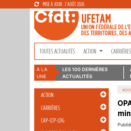
MISE À JOUR : 7 AOÛT 2026
TOUTES ACTUALITÉS
ACTION
CARRIÈRE
A LA
LES 100 DERNIÈRES
UNE
ACTUALITÉS
ACCU
ACTION
OPA
CARRIÈRES
min
CAP-CCP-LDG
Publié