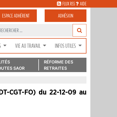
FLUX RSS
AIDE
ESPACE
ADHÉRENT
ADHÉSION
S
VIE AU TRAVAIL
INFOS UTILES
ITÉS
RÉFORME DES
UTES SAOR
RETRAITES
FDT-CGT-FO) du 22-12-09 au