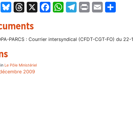
LinkedIn
Bluesky
Threads
X
Facebook
WhatsApp
Telegram
Print
Email
Partage
cuments
PA-PARCS : Courrier intersyndical (CFDT-CGT-FO) du 22-1
ns
 in
Le Pôle Ministériel
décembre 2009