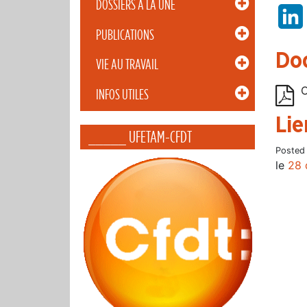
DOSSIERS À LA UNE
PUBLICATIONS
Do
VIE AU TRAVAIL
O
INFOS UTILES
Lie
_____ UFETAM-CFDT
Posted
le
28 