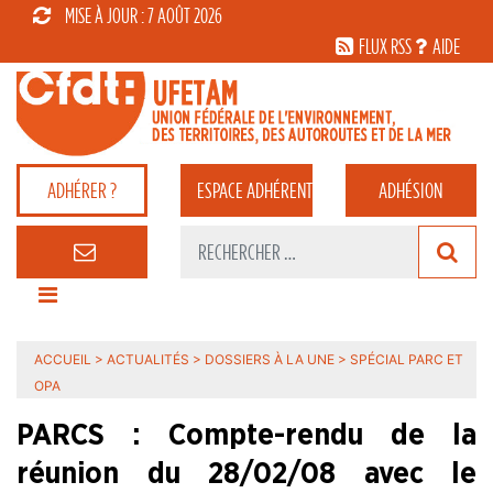
MISE À JOUR : 7 AOÛT 2026
FLUX RSS
AIDE
ADHÉRER ?
ESPACE
ADHÉRENT
ADHÉSION
ACCUEIL
>
ACTUALITÉS
>
DOSSIERS À LA UNE
>
SPÉCIAL PARC ET
OPA
PARCS : Compte-rendu de la
réunion du 28/02/08 avec le