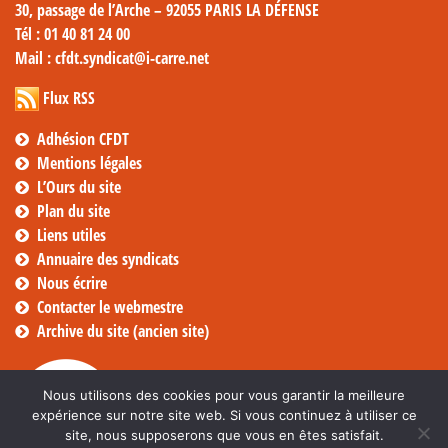
30, passage de l’Arche – 92055 PARIS LA DÉFENSE
Tél
: 01 40 81 24 00
Mail
: cfdt.syndicat@i-carre.net
Flux RSS
Adhésion CFDT
Mentions légales
L’Ours du site
Plan du site
Liens utiles
Annuaire des syndicats
Nous écrire
Contacter le webmestre
Archive du site (ancien site)
Nous utilisons des cookies pour vous garantir la meilleure
expérience sur notre site web. Si vous continuez à utiliser ce
site, nous supposerons que vous en êtes satisfait.