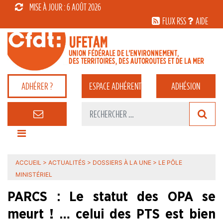
MISE À JOUR : 6 AOÛT 2026
FLUX RSS
AIDE
ADHÉRER ?
ESPACE
ADHÉRENT
ADHÉSION
ACCUEIL
>
ACTUALITÉS
>
DOSSIERS À LA UNE
>
LE PÔLE
MINISTÉRIEL
PARCS : Le statut des OPA se
meurt ! … celui des PTS est bien