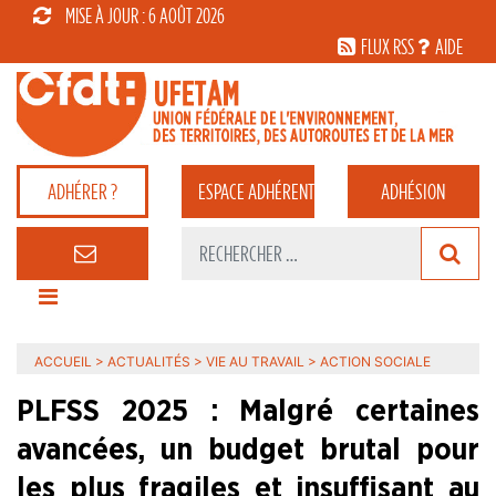
MISE À JOUR : 6 AOÛT 2026
FLUX RSS
AIDE
ADHÉRER ?
ESPACE
ADHÉRENT
ADHÉSION
ACCUEIL
>
ACTUALITÉS
>
VIE AU TRAVAIL
>
ACTION SOCIALE
PLFSS 2025 : Malgré certaines
avancées, un budget brutal pour
les plus fragiles et insuffisant au