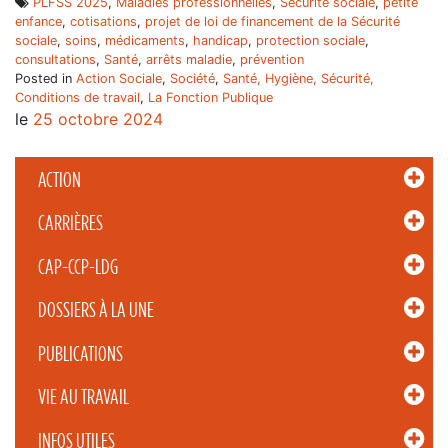
PLFSS 2025
,
Maladies professionnelles
,
Sécurité sociale
,
petite
enfance
,
cotisations
,
projet de loi de financement de la Sécurité
sociale
,
soins
,
médicaments
,
handicap
,
protection sociale
,
consultations
,
Santé
,
arrêts maladie
,
prévention
Posted in
Action Sociale
,
Société
,
Santé, Hygiène, Sécurité,
Conditions de travail
,
La Fonction Publique
le
25 octobre 2024
ACTION
CARRIÈRES
CAP-CCP-LDG
DOSSIERS À LA UNE
PUBLICATIONS
VIE AU TRAVAIL
INFOS UTILES