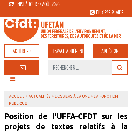
MISE À JOUR : 7 AOÛT 2026
FLUX RSS
AIDE
ADHÉRER ?
ESPACE
ADHÉRENT
ADHÉSION
ACCUEIL
>
ACTUALITÉS
>
DOSSIERS À LA UNE
>
LA FONCTION
PUBLIQUE
Position de l’UFFA-CFDT sur les
projets de textes relatifs à la