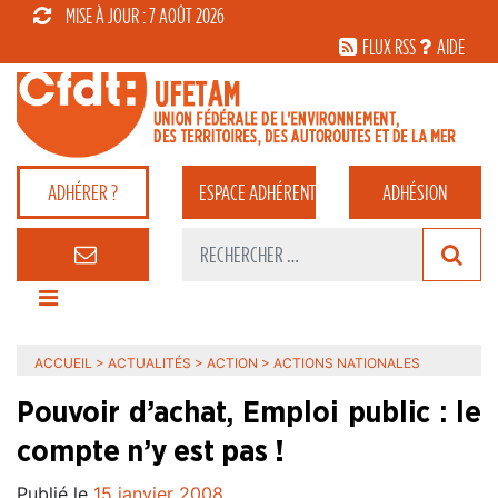
MISE À JOUR : 7 AOÛT 2026
FLUX RSS
AIDE
ADHÉRER ?
ESPACE
ADHÉRENT
ADHÉSION
ACCUEIL
>
ACTUALITÉS
>
ACTION
>
ACTIONS NATIONALES
Pouvoir d’achat, Emploi public : le
compte n’y est pas !
Publié le
15 janvier 2008