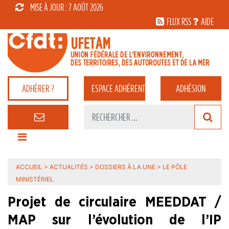
MISE À JOUR : 7 AOÛT 2026
FLUX RSS
AIDE
ADHÉRER ?
ESPACE
ADHÉRENT
ADHÉSION
ACCUEIL
>
ACTUALITÉS
>
DOSSIERS À LA UNE
>
LE PÔLE
MINISTÉRIEL
Projet de circulaire MEEDDAT /
MAP sur l’évolution de l’IP