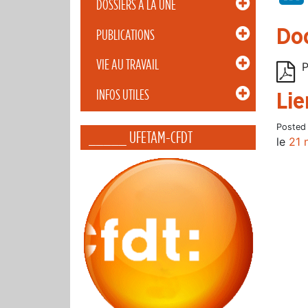
DOSSIERS À LA UNE
Do
PUBLICATIONS
VIE AU TRAVAIL
P
INFOS UTILES
Lie
Posted
_____ UFETAM-CFDT
le
21 