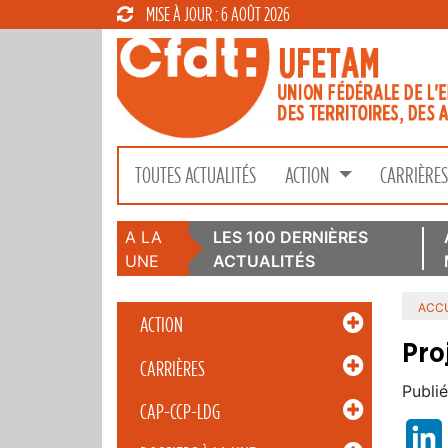
MISE À JOUR : 6 AOÛT 2026
TOUTES ACTUALITÉS
ACTION
CARRIÈRE
A LA
LES 100 DERNIÈRES
UNE
ACTUALITÉS
ACCU
ACTION
Proj
CARRIÈRES
Publié
CAP-CCP-LDG