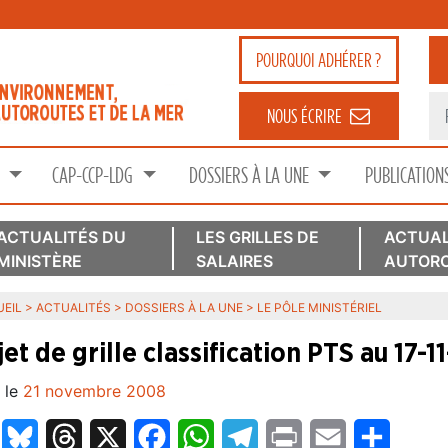
POURQUOI
ADHÉRER ?
NOUS ÉCRIRE
S
CAP-CCP-LDG
DOSSIERS À LA UNE
PUBLICATION
ACTUALITÉS DU
LES GRILLES DE
ACTUAL
MINISTÈRE
SALAIRES
AUTORO
EIL
>
ACTUALITÉS
>
DOSSIERS À LA UNE
>
LE PÔLE MINISTÉRIEL
et de grille classification PTS au 17-1
 le
21 novembre 2008
LinkedIn
Bluesky
Threads
X
Facebook
WhatsApp
Telegram
Print
Email
Partage