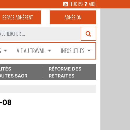
FLUX RSS
AIDE
ESPACE
ADHÉRENT
ADHÉSION
S
VIE AU TRAVAIL
INFOS UTILES
ITÉS
RÉFORME DES
UTES SAOR
RETRAITES
1-08
r