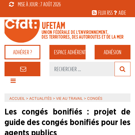
MISE À JOUR : 7 AOÛT 2026
FLUX RSS
AIDE
ADHÉRER ?
ESPACE
ADHÉRENT
ADHÉSION
ACCUEIL
>
ACTUALITÉS
>
VIE AU TRAVAIL
>
CONGÉS
Les congés bonifiés : projet de
guide des congés bonifiés pour les
agents publics