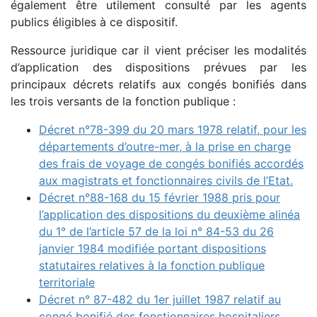
également être utilement consulté par les agents
publics éligibles à ce dispositif.
Ressource juridique car il vient préciser les modalités
d’application des dispositions prévues par les
principaux décrets relatifs aux congés bonifiés dans
les trois versants de la fonction publique :
Décret n°78-399 du 20 mars 1978 relatif, pour les
départements d’outre-mer, à la prise en charge
des frais de voyage de congés bonifiés accordés
aux magistrats et fonctionnaires civils de l’Etat.
Décret n°88-168 du 15 février 1988 pris pour
l’application des dispositions du deuxième alinéa
du 1° de l’article 57 de la loi n° 84-53 du 26
janvier 1984 modifiée portant dispositions
statutaires relatives à la fonction publique
territoriale
Décret n° 87-482 du 1er juillet 1987 relatif au
congé bonifié des fonctionnaires hospitaliers