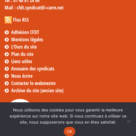
Tél
: 01 40 81 24 00
Mail
: cfdt.syndicat@i-carre.net
Flux RSS
Adhésion CFDT
Mentions légales
L’Ours du site
Plan du site
Liens utiles
Annuaire des syndicats
Nous écrire
Contacter le webmestre
Archive du site (ancien site)
Nous utilisons des cookies pour vous garantir la meilleure
expérience sur notre site web. Si vous continuez à utiliser ce
site, nous supposerons que vous en êtes satisfait.
OK