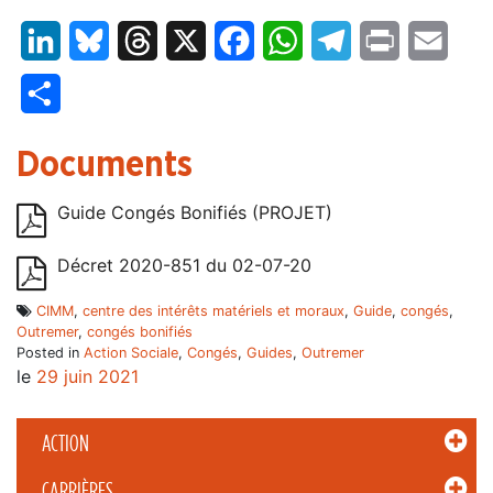
LinkedIn
Bluesky
Threads
X
Facebook
WhatsApp
Telegram
Print
Email
Partager
Documents
Guide Congés Bonifiés (PROJET)
Décret 2020-851 du 02-07-20
CIMM
,
centre des intérêts matériels et moraux
,
Guide
,
congés
,
Outremer
,
congés bonifiés
Posted in
Action Sociale
,
Congés
,
Guides
,
Outremer
le
29 juin 2021
ACTION
CARRIÈRES