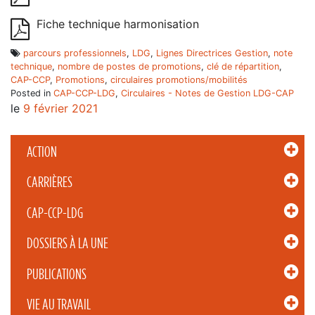
Fiche technique harmonisation
parcours professionnels
,
LDG
,
Lignes Directrices Gestion
,
note
technique
,
nombre de postes de promotions
,
clé de répartition
,
CAP-CCP
,
Promotions
,
circulaires promotions/mobilités
Posted in
CAP-CCP-LDG
,
Circulaires - Notes de Gestion LDG-CAP
le
9 février 2021
ACTION
CARRIÈRES
CAP-CCP-LDG
DOSSIERS À LA UNE
PUBLICATIONS
VIE AU TRAVAIL