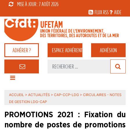
MISE À JOUR : 7 AOÛT 2026
FLUX RSS
AIDE
ADHÉRER ?
ESPACE
ADHÉRENT
ADHÉSION
ACCUEIL
>
ACTUALITÉS
>
CAP-CCP-LDG
>
CIRCULAIRES - NOTES
DE GESTION LDG-CAP
PROMOTIONS 2021 : Fixation du
nombre de postes de promotions