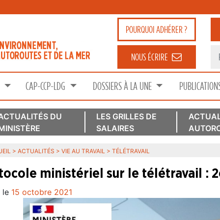
POURQUOI
ADHÉRER ?
NOUS ÉCRIRE
S
CAP-CCP-LDG
DOSSIERS À LA UNE
PUBLICATION
ACTUALITÉS DU
LES GRILLES DE
ACTUAL
MINISTÈRE
SALAIRES
AUTORO
EIL
>
ACTUALITÉS
>
VIE AU TRAVAIL
>
TÉLÉTRAVAIL
tocole ministériel sur le télétravail :
 le
15 octobre 2021