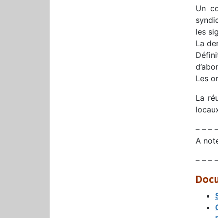
Un co
syndi
les si
La dem
Défin
d’abo
Les o
La ré
locaux
– – – 
A note
– – – 
Docu