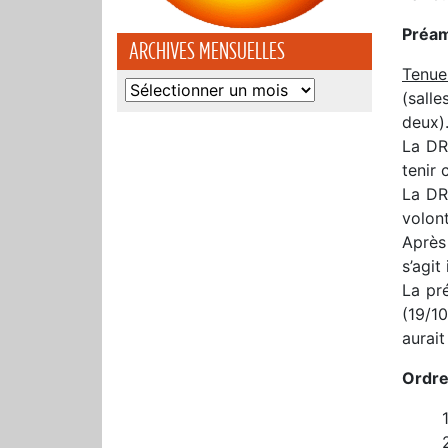
Préam
ARCHIVES MENSUELLES
Tenue
Archives
(sall
mensuelles
deux)
La DRH
tenir
La DRH
volon
Après 
s’agit
La pré
(19/10
aurait
Ordre 