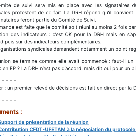
mité de suivi sera mis en place avec les signataires d
cales protestent de ce fait. La DRH répond qu’il convient
gnataires feront partie du Comité de Suivi.
ande est faite que le comité soit réuni au moins 2 fois par
ition des indicateurs : c’est OK pour la DRH mais en s’a
rd puis sur des indicateurs complémentaires.
rganisations syndicales demandent notamment un point régu
union se termine comme elle avait commencé : faut-il un 
 en EP ? La DRH n’est pas d’accord, mais dit oui pour un bi
– – – – –
r : un premier relevé de décisions est fait en direct par la
– – – – –
ments :
Support de présentation de la réunion
Contribution CFDT-UFETAM à la négociation du protocole t