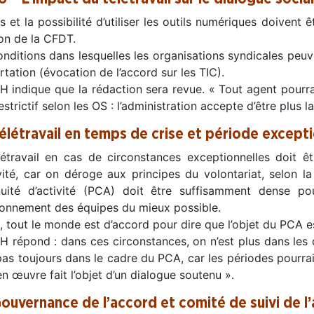
s et la possibilité d’utiliser les outils numériques doivent 
ion de la CFDT.
nditions dans lesquelles les organisations syndicales peuven
tation (évocation de l’accord sur les TIC).
H indique que la rédaction sera revue. « Tout agent pourra 
estrictif selon les OS : l’administration accepte d’être plus l
Télétravail en temps de crise et période except
létravail en cas de circonstances exceptionnelles doit ê
ivité, car on déroge aux principes du volontariat, selon 
nuité d’activité (PCA) doit être suffisamment dense po
ionnement des équipes du mieux possible.
e, tout le monde est d’accord pour dire que l’objet du PCA es
H répond : dans ces circonstances, on n’est plus dans les d
pas toujours dans le cadre du PCA, car les périodes pourrai
n œuvre fait l’objet d’un dialogue soutenu ».
Gouvernance de l’accord et comité de suivi de l