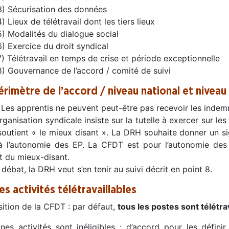
3) Sécurisation des données
4) Lieux de télétravail dont les tiers lieux
5) Modalités du dialogue social
6) Exercice du droit syndical
7) Télétravail en temps de crise et période exceptionnelle
8) Gouvernance de l’accord / comité de suivi
érimètre de l’accord / niveau national et niveau 
Les apprentis ne peuvent peut-être pas recevoir les indemni
ganisation syndicale insiste sur la tutelle à exercer sur le
soutient « le mieux disant ». La DRH souhaite donner un si
 à l’autonomie des EP. La CFDT est pour l’autonomie des 
t du mieux-disant.
débat, la DRH veut s’en tenir au suivi décrit en point 8.
es activités télétravaillables
ition de la CFDT : par défaut,
tous les postes sont télétra
ines activités sont inéligibles : d’accord pour les défini