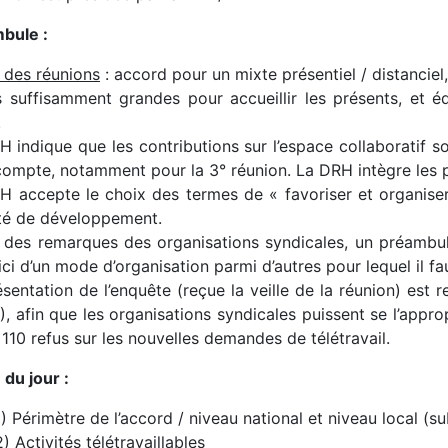
bule :
 des réunions
: accord pour un mixte présentiel / distanciel,
es suffisamment grandes pour accueillir les présents, et é
.
 indique que les contributions sur l’espace collaboratif so
 compte, notamment pour la 3° réunion. La DRH intègre les p
 accepte le choix des termes de « favoriser et organiser » 
té de développement.
des remarques des organisations syndicales, un préambule s
 ici d’un mode d’organisation parmi d’autres pour lequel il fa
sentation de l’enquête (reçue la veille de la réunion) est 
), afin que les organisations syndicales puissent se l’appr
 110 refus sur les nouvelles demandes de télétravail.
du jour :
1) Périmètre de l’accord / niveau national et niveau local (su
2) Activités télétravaillables