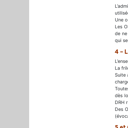
L’adm
utilis
Une or
Les OS
de ne
qui se
4 – L
L’ens
La fri
Suite
charge
Toutes
dès lo
DRH ré
Des OS
(évoc
5 et 