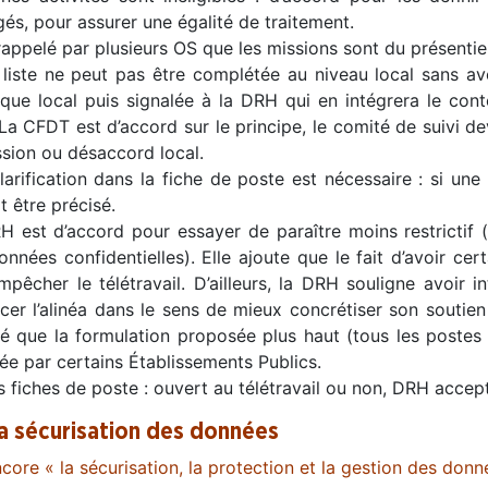
és, pour assurer une égalité de traitement.
 rappelé par plusieurs OS que les missions sont du présentiel
 liste ne peut pas être complétée au niveau local sans a
ique local puis signalée à la DRH qui en intégrera le con
 La CFDT est d’accord sur le principe, le comité de suivi dev
ssion ou désaccord local.
arification dans la fiche de poste est nécessaire : si une 
t être précisé.
H est d’accord pour essayer de paraître moins restrictif 
nnées confidentielles). Elle ajoute que le fait d’avoir cert
pêcher le télétravail. D’ailleurs, la DRH souligne avoir i
rcer l’alinéa dans le sens de mieux concrétiser son soutien
sé que la formulation proposée plus haut (tous les postes s
ée par certains Établissements Publics.
s fiches de poste : ouvert au télétravail ou non, DRH accep
La sécurisation des données
core « la sécurisation, la protection et la gestion des donn