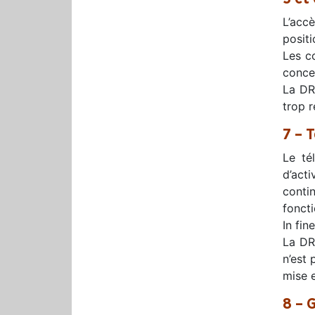
L’accè
posit
Les co
concer
La DR
trop r
7 – 
Le té
d’act
conti
fonct
In fin
La DR
n’est 
mise e
8 – 