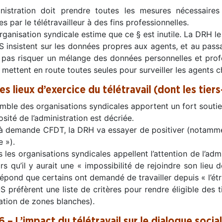
inistration doit prendre toutes les mesures nécessaire
ées par le télétravailleur à des fins professionnelles.
ganisation syndicale estime que ce § est inutile. La DRH le
 insistent sur les données propres aux agents, et au passag
 pas risquer un mélange des données personnelles et pr
 mettent en route toutes seules pour surveiller les agents ch
es lieux d’exercice du télétravail (dont les tiers
emble des organisations syndicales apportent un fort souti
losité de l’administration est décriée.
 à demande CFDT, la DRH va essayer de positiver (notammen
 »).
 les organisations syndicales appellent l’attention de l’admin
rs qu’il y aurait une « impossibilité de rejoindre son lieu 
pond que certains ont demandé de travailler depuis « l’étra
 préfèrent une liste de critères pour rendre éligible des tie
ation de zones blanches).
6 – L’impact du télétravail sur le dialogue social