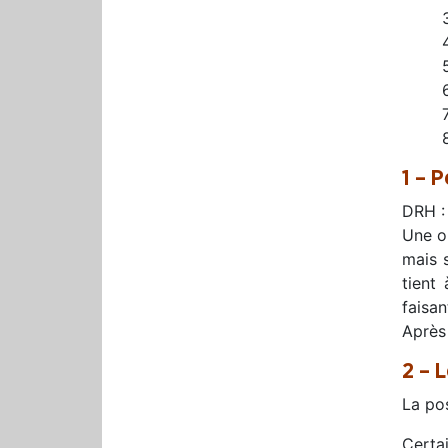
1 – P
DRH : 
Une or
mais 
tient
faisan
Après 
2 – L
La pos
Certa