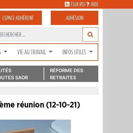
FLUX RSS
AIDE
ESPACE
ADHÉRENT
ADHÉSION
S
VIE AU TRAVAIL
INFOS UTILES
ITÉS
RÉFORME DES
UTES SAOR
RETRAITES
 2ème réunion (12-10-21)