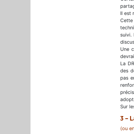
partag
Il est
Cette
techn
suivi.
discu
Une cl
devrai
La DR
des do
pas em
renfo
préci
adopt
Sur le
3 – 
(ou en