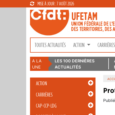
MISE À JOUR : 7 AOÛT 2026
TOUTES ACTUALITÉS
ACTION
CARRIÈRE
A LA
LES 100 DERNIÈRES
UNE
ACTUALITÉS
ACCU
ACTION
Pro
CARRIÈRES
Publié
CAP-CCP-LDG