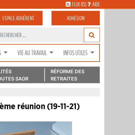
FLUX RSS
AIDE
ESPACE
ADHÉRENT
ADHÉSION
S
VIE AU TRAVAIL
INFOS UTILES
ITÉS
RÉFORME DES
UTES SAOR
RETRAITES
 5ème réunion (19-11-21)