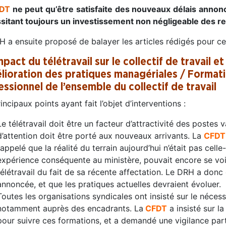
DT
ne peut qu’être satisfaite des nouveaux délais annonc
sitant toujours un investissement non négligeable des r
 a ensuite proposé de balayer les articles rédigés pour ce
mpact du télétravail sur le collectif de travail e
élioration des pratiques managériales / Form
essionnel de l’ensemble du collectif de travail
incipaux points ayant fait l’objet d’interventions :
Le télétravail doit être un facteur d’attractivité des postes v
d’attention doit être porté aux nouveaux arrivants. La
CFDT
rappelé que la réalité du terrain aujourd’hui n’était pas cell
expérience conséquente au ministère, pouvait encore se vo
télétravail du fait de sa récente affectation. Le DRH a donc 
annoncée, et que les pratiques actuelles devraient évoluer.
Toutes les organisations syndicales ont insisté sur le néce
notamment auprès des encadrants. La
CFDT
a insisté sur la
pour suivre ces formations, et a demandé une vigilance parti