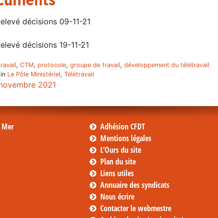
cuments
elevé décisions 09-11-21
elevé décisions 19-11-21
ravail
,
CTM
,
protocole
,
groupe de travail
,
développement du télétravail
 in
Le Pôle Ministériel
,
Télétravail
novembre 2021
s Mer
Adhésion CFDT
Mentions légales
L’Ours du site
Plan du site
Liens utiles
Annuaire des syndicats
Nous écrire
Contacter le webmestre