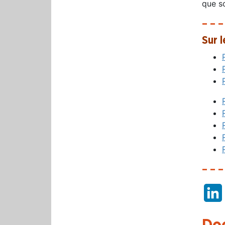
que so
– – –
Sur 
– – –