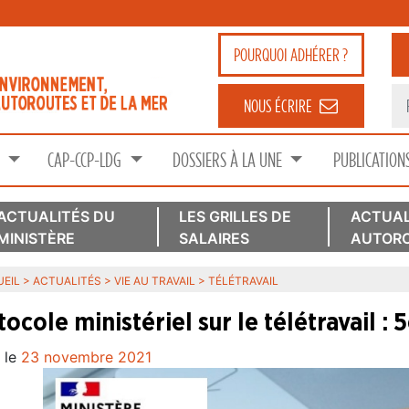
POURQUOI
ADHÉRER ?
NOUS ÉCRIRE
S
CAP-CCP-LDG
DOSSIERS À LA UNE
PUBLICATION
ACTUALITÉS DU
LES GRILLES DE
ACTUAL
MINISTÈRE
SALAIRES
AUTORO
EIL
>
ACTUALITÉS
>
VIE AU TRAVAIL
>
TÉLÉTRAVAIL
ocole ministériel sur le télétravail :
 le
23 novembre 2021