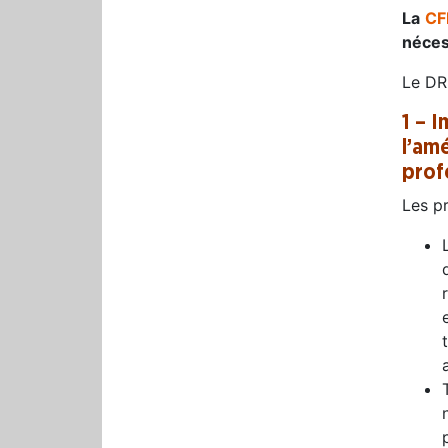
La
CF
néces
Le DRH
1 – I
l’am
prof
Les pr