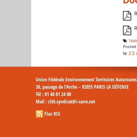
Do
R
R
Télét
Posted
le
23 
Union Fédérale Environnement Territoires Autoroute
30, passage de l’Arche – 92055 PARIS LA DÉFENSE
Tél
: 01 40 81 24 00
Mail
: cfdt.syndicat@i-carre.net
Flux RSS