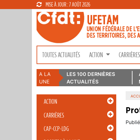
MISE À JOUR : 7 AOÛT 2026
TOUTES ACTUALITÉS
ACTION
CARRIÈRE
A LA
LES 100 DERNIÈRES
UNE
ACTUALITÉS
ACCU
ACTION
Prot
CARRIÈRES
Publié
CAP-CCP-LDG