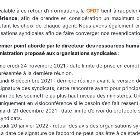
alable à ce retour d’informations, la
CFDT
tient à rappele
érience
, afin de prendre en considération un maximum de 
ctant les choix de chaque agent. Nous avons également eng
sations syndicales afin de faire converger nos revendication
emier point abordé par le directeur des ressources hum
inistration proposé aux organisations syndicales :
mercredi 24 novembre 2021 : date limite de prise en comp
présentée à la dernière réunion.
lundi 6 décembre 2021 : dernière réunion avant la version d
signature des syndicats, cette rencontre ayant pour principal
afin de les soumettre au plus haut niveau des ministères. 
uniquement en visioconférence si le besoin s’en fait ressenti
mardi 21 décembre 2021 : date limite d’envoi du protocole so
syndicats.
jeudi 20 janvier 2022 : retour des avis des organisations sy
La date de signature de l’accord ne peut pas être à ce stade