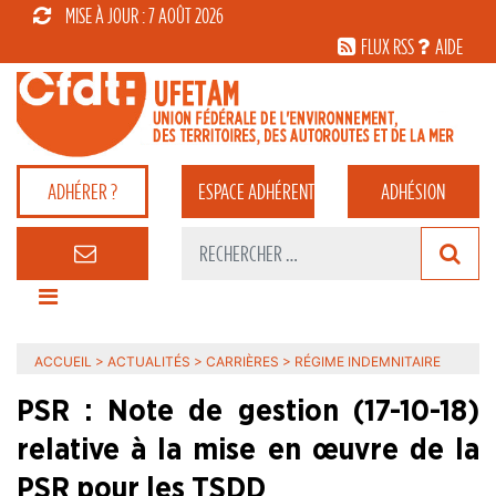
MISE À JOUR : 7 AOÛT 2026
FLUX RSS
AIDE
ADHÉRER ?
ESPACE
ADHÉRENT
ADHÉSION
ACCUEIL
>
ACTUALITÉS
>
CARRIÈRES
>
RÉGIME INDEMNITAIRE
PSR : Note de gestion (17-10-18)
relative à la mise en œuvre de la
PSR pour les TSDD